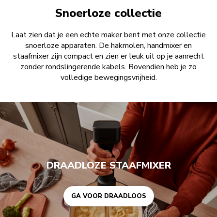
Snoerloze collectie
Laat zien dat je een echte maker bent met onze collectie
snoerloze apparaten. De hakmolen, handmixer en
staafmixer zijn compact en zien er leuk uit op je aanrecht
zonder rondslingerende kabels. Bovendien heb je zo
volledige bewegingsvrijheid.
GA VOOR DRAADLOOS
DRAADLOZE STAAFMIXER
GA VOOR DRAADLOOS