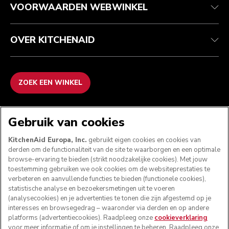
VOORWAARDEN WEBWINKEL
OVER KITCHENAID
ZOEK EEN WINKEL
WE ACCEPTEREN
Gebruik van cookies
KitchenAid Europa, Inc.
gebruikt eigen cookies en cookies van
derden om de functionaliteit van de site te waarborgen en een optimale
browse-ervaring te bieden (strikt noodzakelijke cookies). Met jouw
VOLG ONS
toestemming gebruiken we ook cookies om de websiteprestaties te
verbeteren en aanvullende functies te bieden (functionele cookies),
statistische analyse en bezoekersmetingen uit te voeren
(analysecookies) en je advertenties te tonen die zijn afgestemd op je
interesses en browsegedrag – waaronder via derden en op andere
platforms (advertentiecookies). Raadpleeg onze
cookieverklaring
voor meer informatie of om je instellingen te beheren. Raadpleeg onze