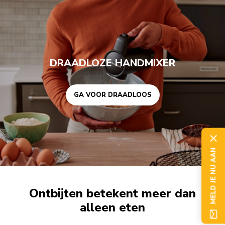
GA VOOR DRAADLOOS
DRAADLOZE HANDMIXER
GA VOOR DRAADLOOS
MELD JE NU AAN
Ontbijten betekent meer dan
alleen eten