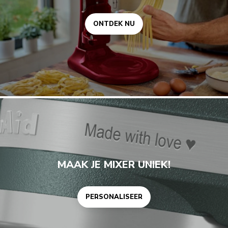
ONTDEK NU
Personaliseer
MAAK JE MIXER UNIEK!
PERSONALISEER