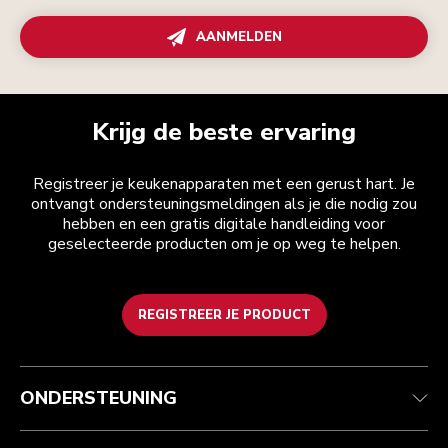
AANMELDEN
Krijg de beste ervaring
Registreer je keukenapparaten met een gerust hart. Je
ontvangt ondersteuningsmeldingen als je die nodig zou
hebben en een gratis digitale handleiding voor
geselecteerde producten om je op weg te helpen.
REGISTREER JE PRODUCT
Health check
Algemene voorwaarden
Het merk
Zoek een winkel
Klantenservice
Verzending en levering
Onze geschiedenis
ONDERSTEUNING
Je bestelling volgen
Retournering en terugbetaling
Garantie en documenten
Imprint
Contact opnemen
Toegankelijkheidsverklaring
Veelgestelde vragen
ODR