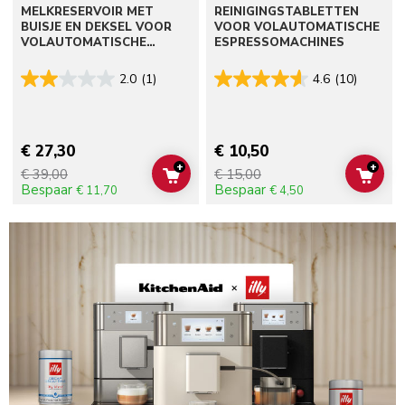
MELKRESERVOIR MET
REINIGINGSTABLETTEN
BUISJE EN DEKSEL VOOR
VOOR VOLAUTOMATISCHE
VOLAUTOMATISCHE
ESPRESSOMACHINES
ESPRESSOMACHINES
2.0
(1)
4.6
(10)
€ 27,30
€ 10,50
+
+
€ 39,00
€ 15,00
ADD TO CART
ADD 
Bespaar
Bespaar
€ 11,70
€ 4,50