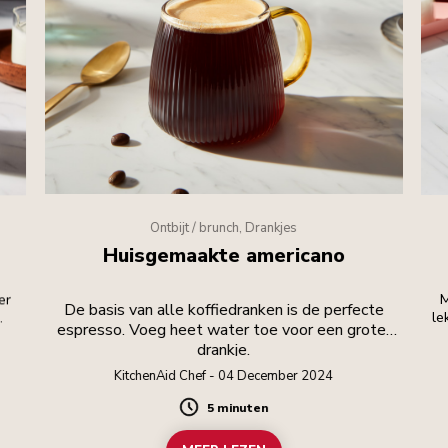
Ontbijt / brunch, Drankjes
Huisgemaakte americano
er
M
De basis van alle koffiedranken is de perfecte
.
le
espresso. Voeg heet water toe voor een groter
drankje.
KitchenAid Chef - 04 December 2024
5 minuten
Duration