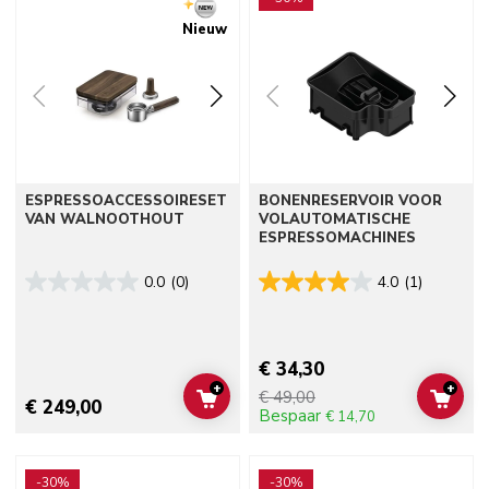
Nieuw
ESPRESSOACCESSOIRESET
BONENRESERVOIR VOOR
VAN WALNOOTHOUT
VOLAUTOMATISCHE
ESPRESSOMACHINES
0.0
(0)
4.0
(1)
€ 34,30
+
+
€ 49,00
ADD TO CART
ADD 
€ 249,00
Bespaar
€ 14,70
Go to detail page
Go to detail page
-30%
-30%