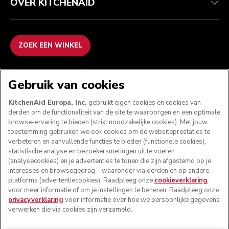
OVER KITCHENAID
ZOEK EEN WINKEL
WE ACCEPTEREN
Gebruik van cookies
KitchenAid Europa, Inc.
gebruikt eigen cookies en cookies van
derden om de functionaliteit van de site te waarborgen en een optimale
browse-ervaring te bieden (strikt noodzakelijke cookies). Met jouw
VOLG ONS
toestemming gebruiken we ook cookies om de websiteprestaties te
verbeteren en aanvullende functies te bieden (functionele cookies),
statistische analyse en bezoekersmetingen uit te voeren
(analysecookies) en je advertenties te tonen die zijn afgestemd op je
interesses en browsegedrag – waaronder via derden en op andere
platforms (advertentiecookies). Raadpleeg onze
cookieverklaring
voor meer informatie of om je instellingen te beheren. Raadpleeg onze
privacyverklaring
voor informatie over hoe we persoonlijke gegevens
verwerken die via cookies zijn verzameld.