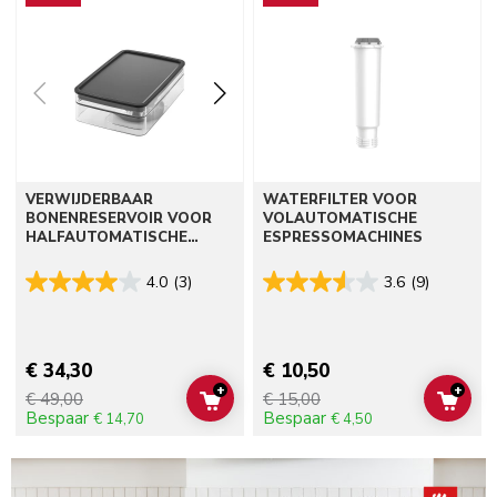
VERWIJDERBAAR
WATERFILTER VOOR
BONENRESERVOIR VOOR
VOLAUTOMATISCHE
HALFAUTOMATISCHE
ESPRESSOMACHINES
ESPRESSOMACHINE
4.0
(3)
3.6
(9)
€ 34,30
€ 10,50
+
+
€ 49,00
€ 15,00
ADD TO CART
ADD 
Bespaar
Bespaar
€ 14,70
€ 4,50