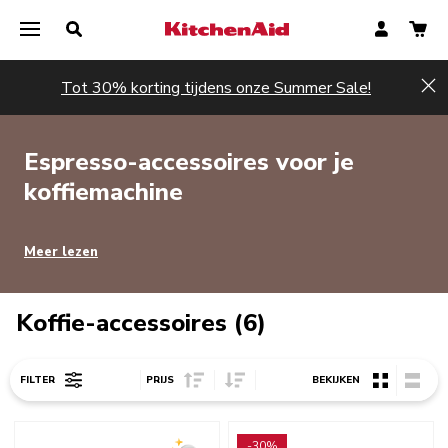
Tot 30% korting tijdens onze Summer Sale!
Hi
Espresso-accessoires voor je
koffiemachine
Meer lezen
Koffie-accessoires (6)
Sort Price ascending
Sort Price descending
FILTER
PRIJS
BEKIJKEN
Go to detail page
Go to detail page
-30%