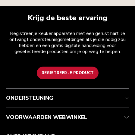
Krijg de beste ervaring
Registreer je keukenapparaten met een gerust hart. Je
ontvangt ondersteuningsmeldingen als je die nodig zou
hebben en een gratis digitale handleiding voor
geselecteerde producten om je op weg te helpen.
REGISTREER JE PRODUCT
Health check
Algemene voorwaarden
Het merk
Zoek een winkel
Klantenservice
Verzending en levering
Onze geschiedenis
ONDERSTEUNING
Je bestelling volgen
Retournering en terugbetaling
Garantie en documenten
Imprint
Contact opnemen
Toegankelijkheidsverklaring
Veelgestelde vragen
ODR
VOORWAARDEN WEBWINKEL