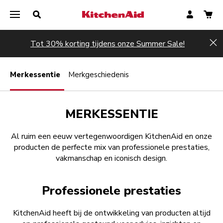
Tot 30% korting tijdens onze Summer Sale!
Hi
Merkessentie
Merkgeschiedenis
MERKESSENTIE
Al ruim een eeuw vertegenwoordigen KitchenAid en onze
producten de perfecte mix van professionele prestaties,
vakmanschap en iconisch design.
Professionele prestaties
KitchenAid heeft bij de ontwikkeling van producten altijd