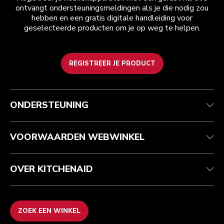
ontvangt ondersteuningsmeldingen als je die nodig zou
hebben en een gratis digitale handleiding voor
geselecteerde producten om je op weg te helpen.
REGISTREER JE PRODUCT
Health check
Algemene voorwaarden
Het merk
Zoek een winkel
Klantenservice
Verzending en levering
Onze geschiedenis
ONDERSTEUNING
Je bestelling volgen
Retournering en terugbetaling
Garantie en documenten
Imprint
Contact opnemen
Toegankelijkheidsverklaring
Veelgestelde vragen
ODR
VOORWAARDEN WEBWINKEL
OVER KITCHENAID
ZOEK EEN WINKEL