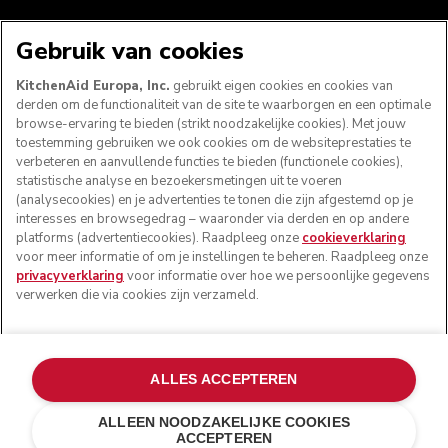
WE ACCEPTEREN
Gebruik van cookies
KitchenAid Europa, Inc.
gebruikt eigen cookies en cookies van
derden om de functionaliteit van de site te waarborgen en een optimale
browse-ervaring te bieden (strikt noodzakelijke cookies). Met jouw
VOLG ONS
toestemming gebruiken we ook cookies om de websiteprestaties te
verbeteren en aanvullende functies te bieden (functionele cookies),
statistische analyse en bezoekersmetingen uit te voeren
(analysecookies) en je advertenties te tonen die zijn afgestemd op je
interesses en browsegedrag – waaronder via derden en op andere
platforms (advertentiecookies). Raadpleeg onze
cookieverklaring
voor meer informatie of om je instellingen te beheren. Raadpleeg onze
privacyverklaring
voor informatie over hoe we persoonlijke gegevens
verwerken die via cookies zijn verzameld.
© KitchenAid 2026 - Alle rechten voorbehouden.
ALLES ACCEPTEREN
KitchenAid en het design van de mixer zijn handelsmerken
in de Verenigde Staten en andere landen.
ALLEEN NOODZAKELIJKE COOKIES
ACCEPTEREN
Mijn cookies beheren
Privacyverklaring
Cookiebeleid