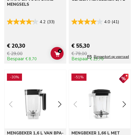
MENGSELS
4.2
(33)
4.0
(41)
€ 20,30
€ 55,30
+
€ 29,00
€ 79,00
ADD TO CART
Binnenkort op voorraad
Bespaar
Bespaar
€ 8,70
€ 23,70
Go to detail page
Go to detail page
-30%
-51%
MENGBEKER 1,6 L VAN BPA-
MENGBEKER 1,66 L MET