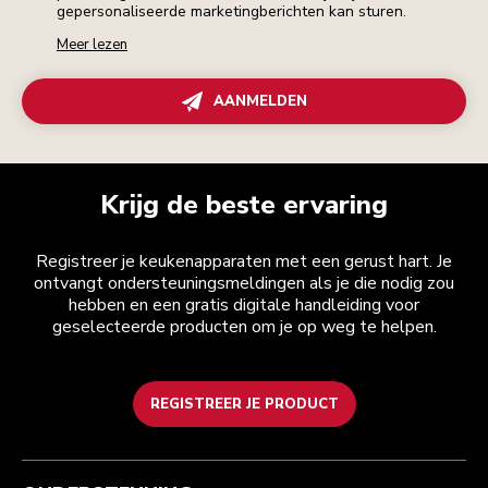
gepersonaliseerde marketingberichten kan sturen.
Meer lezen
AANMELDEN
Krijg de beste ervaring
Registreer je keukenapparaten met een gerust hart. Je
ontvangt ondersteuningsmeldingen als je die nodig zou
hebben en een gratis digitale handleiding voor
geselecteerde producten om je op weg te helpen.
REGISTREER JE PRODUCT
Health check
Algemene voorwaarden
Het merk
Zoek een winkel
Klantenservice
Verzending en levering
Onze geschiedenis