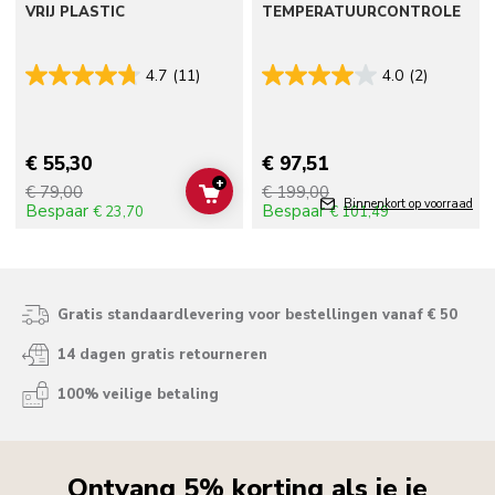
VRIJ PLASTIC
TEMPERATUURCONTROLE
4.7
(11)
4.0
(2)
€ 55,30
€ 97,51
+
€ 79,00
€ 199,00
ADD TO CART
Binnenkort op voorraad
Bespaar
Bespaar
€ 23,70
€ 101,49
Gratis standaardlevering voor bestellingen vanaf € 50
14 dagen gratis retourneren
100% veilige betaling
Ontvang 5% korting als je je