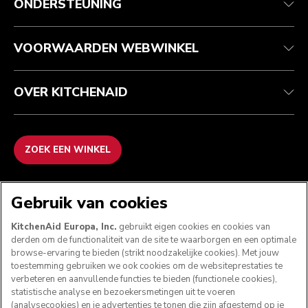
ONDERSTEUNING
Je bestelling volgen
Retournering en terugbetaling
Garantie en documenten
Imprint
Contact opnemen
Toegankelijkheidsverklaring
Veelgestelde vragen
ODR
VOORWAARDEN WEBWINKEL
OVER KITCHENAID
ZOEK EEN WINKEL
WE ACCEPTEREN
Gebruik van cookies
KitchenAid Europa, Inc.
gebruikt eigen cookies en cookies van
derden om de functionaliteit van de site te waarborgen en een optimale
browse-ervaring te bieden (strikt noodzakelijke cookies). Met jouw
VOLG ONS
toestemming gebruiken we ook cookies om de websiteprestaties te
verbeteren en aanvullende functies te bieden (functionele cookies),
statistische analyse en bezoekersmetingen uit te voeren
(analysecookies) en je advertenties te tonen die zijn afgestemd op je