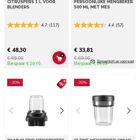
CITRUSPERS 1 L VOOR
PERSOONLIJKE MENGBEKER
BLENDERS
500 ML MET MES
4.7
(117)
4.4
(57)
€ 48,30
€ 33,81
+
€ 69,00
€ 69,00
ADD TO CART
Binnenkort op voorraad
Bespaar
Bespaar
€ 20,70
€ 35,19
Go to detail page
Go to detail page
-30%
-30%