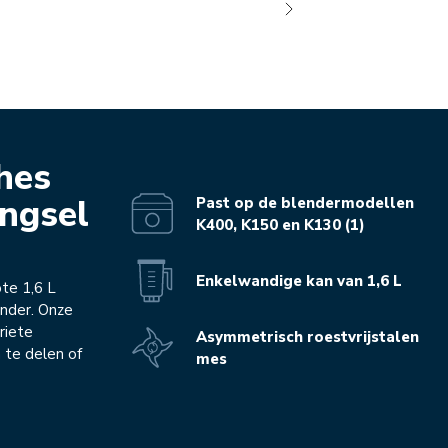
hes
engsel
Past op de blendermodellen
K400, K150 en K130 (1)
Enkelwandige kan van 1,6 L
ote 1,6 L
nder. Onze
riete
Asymmetrisch roestvrijstalen
 te delen of
mes