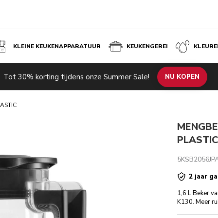
KLEINE KEUKENAPPARATUUR
KEUKENGEREI
KLEURE
Tot 30% korting tijdens onze Summer Sale!
de producten
Inspiratie
Technische specificaties
NU KOPEN
Beoordeli
LASTIC
MENGBEK
PLASTIC
5KSB2056JP
2 jaar ga
1,6 L Beker va
K130. Meer ru