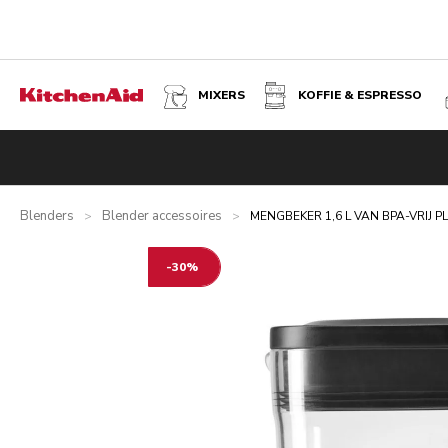
MIXERS
KOFFIE & ESPRESSO
MENGBEKER 1,6 L VAN BPA-VRIJ PLASTIC
Overzicht
Wat zit er in de doos?
Voordelen
Gerelateer
Blenders
Blender accessoires
>
>
MENGBEKER 1,6 L VAN BPA-VRIJ P
-30%