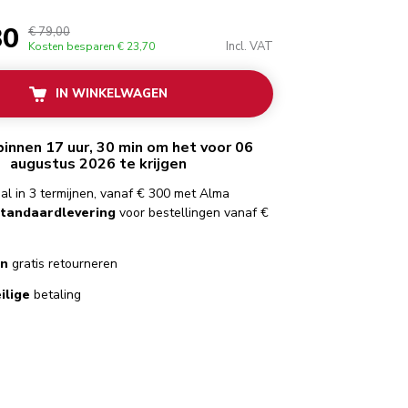
30
€ 79,00
Incl. VAT
Kosten besparen
€ 23,70
IN WINKELWAGEN
binnen 17 uur, 30 min om het voor 06
augustus 2026 te krijgen
al in 3 termijnen, vanaf € 300 met Alma
standaardlevering
voor bestellingen vanaf €
en
gratis retourneren
ilige
betaling