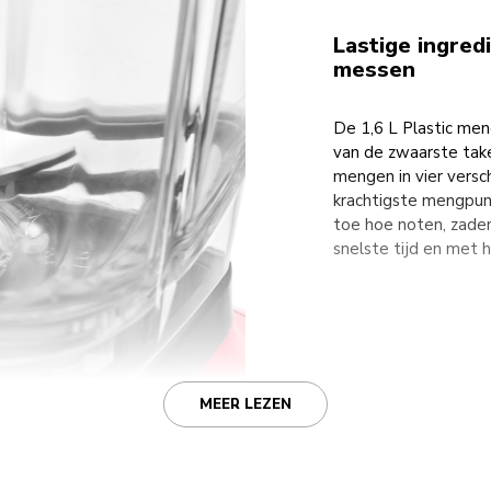
Lastige ingre
messen
De 1,6 L Plastic me
van de zwaarste tak
mengen in vier versc
krachtigste mengpun
toe hoe noten, zaden
snelste tijd en met
MEER LEZEN