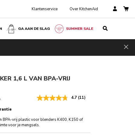
Klantenservice
Over KitchenAid
N
GA AAN DE SLAG
SUMMER SALE
€ 79,00
IN WINKELWAGEN
€ 55,30
Kosten
Incl. VAT
Hid
besparen
€ 23,70
ngen
ER 1,6 L VAN BPA-VRIJ
4.7
(11)
A
rantie
n BPA-vrij plastic voor blenders K400, K150 of
imte voor je mengsels.