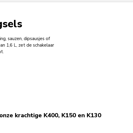
gsels
g, sauzen, dipsausjes of
n 1,6 L, zet de schakelaar
t.
onze krachtige K400, K150 en K130