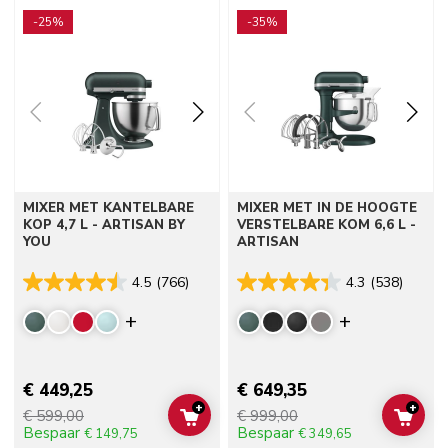
Go to detail page
Go to detail page
-25%
-35%
MIXER MET KANTELBARE
MIXER MET IN DE HOOGTE
KOP 4,7 L - ARTISAN BY
VERSTELBARE KOM 6,6 L -
YOU
ARTISAN
4.5
(766)
4.3
(538)
Display more colors
Display mor
€ 449,25
€ 649,35
+
+
€ 599,00
€ 999,00
ADD TO CART
ADD 
Bespaar
Bespaar
€ 149,75
€ 349,65