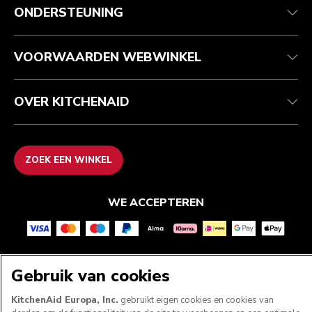
Klantenservice
Verzending en levering
Onze geschiedenis
ONDERSTEUNING
Je bestelling volgen
Retournering en terugbetaling
Garantie en documenten
Imprint
Contact opnemen
Toegankelijkheidsverklaring
Veelgestelde vragen
ODR
VOORWAARDEN WEBWINKEL
OVER KITCHENAID
ZOEK EEN WINKEL
WE ACCEPTEREN
VOLG ONS
Gebruik van cookies
KitchenAid Europa, Inc.
gebruikt eigen cookies en cookies van