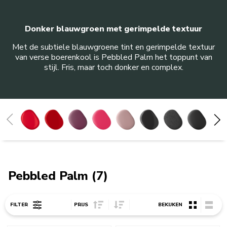
Donker blauwgroen met gerimpelde textuur
Met de subtiele blauwgroene tint en gerimpelde textuur
van verse boerenkool is Pebbled Palm het toppunt van
stijl. Fris, maar toch donker en complex.
Appelrood
Keizerrood
Beetroot
Hibiscus
Dried Rose
Onyx zwart
Vulkaanzwart
Matzwart
Imperial Grey
Tingrijs
Houtskoolgrijs
Contour zilver
Amandelwit
Milkshake
Wit
Porcelain
Honey
Ink Blue
Agave
Blue Velvet
Mineral Water
Blue Salt
Juniper
Pebbled Palm
De Blossom
Pistache
Pebbled Palm (7)
Sort Price ascending
Sort Price descending
FILTER
PRIJS
BEKIJKEN