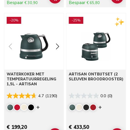
Bespaar
Bespaar
€ 30,90
€ 65,80
Go to detail page
Go to detail page
-20%
-25%
WATERKOKER MET
ARTISAN ONTBIJTSET (2
TEMPERATUURREGELING
SLEUVEN BROODROOSTER)
1,5L - ARTISAN
4.7
(1190)
0.0
(0)
Display more colors
Display mor
€ 199,20
€ 433,50