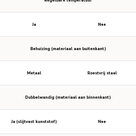
Regelbare temperatuur
Ja
Nee
Behuizing (materiaal aan buitenkant)
Metaal
Roestvrij staal
Dubbelwandig (materiaal aan binnenkant)
Ja (slijtvast kunststof)
Nee