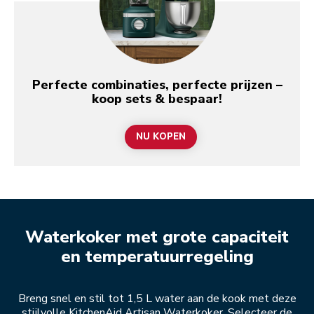
Perfecte combinaties, perfecte prijzen –
koop sets & bespaar!
NU KOPEN
Waterkoker met grote capaciteit
en temperatuurregeling
Breng snel en stil tot 1,5 L water aan de kook met deze
stijlvolle KitchenAid Artisan Waterkoker. Selecteer de