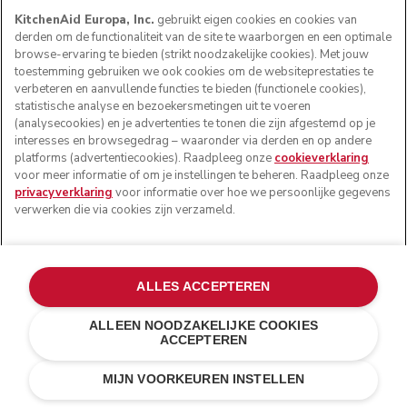
KitchenAid Europa, Inc.
gebruikt eigen cookies en cookies van
derden om de functionaliteit van de site te waarborgen en een optimale
browse-ervaring te bieden (strikt noodzakelijke cookies). Met jouw
toestemming gebruiken we ook cookies om de websiteprestaties te
verbeteren en aanvullende functies te bieden (functionele cookies),
statistische analyse en bezoekersmetingen uit te voeren
(analysecookies) en je advertenties te tonen die zijn afgestemd op je
interesses en browsegedrag – waaronder via derden en op andere
platforms (advertentiecookies). Raadpleeg onze
cookieverklaring
voor meer informatie of om je instellingen te beheren. Raadpleeg onze
privacyverklaring
voor informatie over hoe we persoonlijke gegevens
verwerken die via cookies zijn verzameld.
ALLES ACCEPTEREN
ALLEEN NOODZAKELIJKE COOKIES
ACCEPTEREN
Pistache
€ 249,00
IN WINKELWAGEN
€ 199,20
MIJN VOORKEUREN INSTELLEN
Kosten besparen
€ 49,80