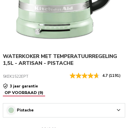
WATERKOKER MET TEMPERATUURREGELING
1,5L - ARTISAN - PISTACHE
4.7
(1191)
5KEK1522EPT
3 jaar garantie
OP VOORRAAD
(
9
)
Pistache
Arrow