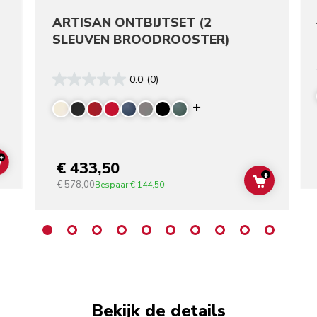
ARTISAN ONTBIJTSET (2
SLEUVEN BROODROOSTER)
0.0
(0)
re colors
Display more color
+
€ 433,50
ADD TO CART
+
€ 578,00
ADD TO C
Bespaar
€ 144,50
Bekijk de details