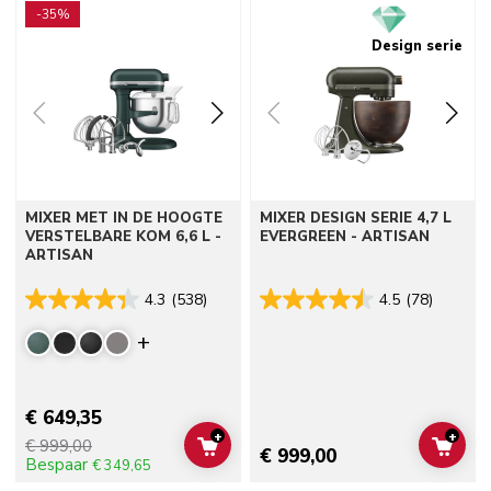
-35%
Design serie
MIXER MET IN DE HOOGTE
MIXER DESIGN SERIE 4,7 L
VERSTELBARE KOM 6,6 L -
EVERGREEN - ARTISAN
ARTISAN
4.3
(538)
4.5
(78)
Display more colors
€ 649,35
+
+
€ 999,00
ADD TO CART
ADD 
€ 999,00
Bespaar
€ 349,65