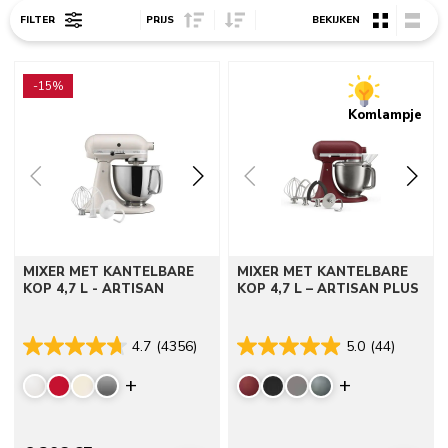
Sort Price ascending
Sort Price descending
FILTER
PRIJS
BEKIJKEN
Go to detail page
Go to detail page
-15%
Komlampje
MIXER MET KANTELBARE
MIXER MET KANTELBARE
KOP 4,7 L - ARTISAN
KOP 4,7 L – ARTISAN PLUS
4.7
(4356)
5.0
(44)
Display more colors
Display mor