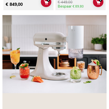
+
+
€ 449,00
ADD TO CART
ADD 
€ 849,00
Bespaar
€ 89,80