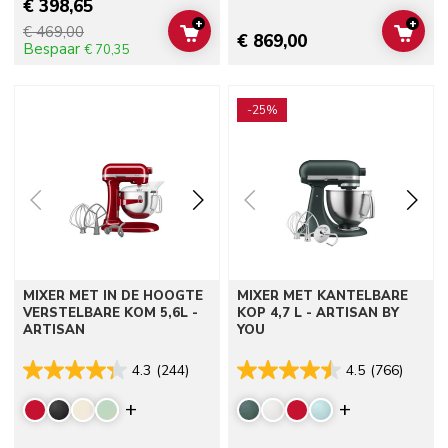
€ 398,65
+
+
€ 469,00
ADD TO CART
ADD 
€ 869,00
Bespaar
€ 70,35
Go to detail page
Go to detail page
-25%
MIXER MET IN DE HOOGTE
MIXER MET KANTELBARE
VERSTELBARE KOM 5,6L -
KOP 4,7 L - ARTISAN BY
ARTISAN
YOU
4.3
(244)
4.5
(766)
Display more colors
Display mor