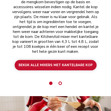
de mengkom bevestigen op de basis en
m
accessoires wisselen indien nodig. Kantel de kop
h
vervolgens weer naar voren en vergrendel hem op
ac
zijn plaats. De mixer is nu klaar voor gebruik. Als
en
het tijd is om ingrediënten toe te voegen,
om
ontgrendel je de kop met een hendel en kantel je
ont
hem weer naar achteren voor makkelijke toegang
z
tot de kom. De KitchenAid mixer met kantelbare
M
kop varieert in grootten van 4,3 L tot 4,8 L, zodat
gel
je tot 108 koekjes in één keer of een recept voor
6,
het hele gezin kunt maken.
BEKIJK ALLE MIXERS MET KANTELBARE KOP