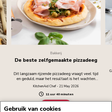
Bakkerij
De beste zelfgemaakte pizzadeeg
G
Dit langzaam rijzende pizzadeeg vraagt veel tijd
en geduld, maar het resultaat is het wachten
waard.
KitchenAid Chef - 21 May 2026
11 uur 40 minuten
Duration
AAN DE SLAG
Gebruik van cookies