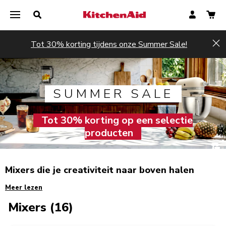
Tot 30% korting tijdens onze Summer Sale!
Hi
SUMMER SALE
Tot 30% korting op een selectie
producten
Mixers die je creativiteit naar boven halen
Meer lezen
Mixers (16)