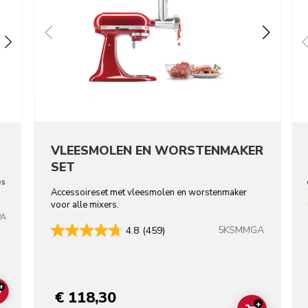
VLEESMOLEN EN WORSTENMAKER
SET
es
Accessoireset met vleesmolen en worstenmaker
voor alle mixers.
PA
5KSMMGA
4.8
(459)
+
€ 118,30
ADD TO CART
+