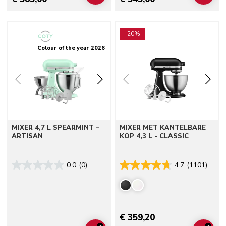
Go to detail page
Go to detail page
-20%
Colour of the year 2026
MIXER 4,7 L SPEARMINT –
MIXER MET KANTELBARE
ARTISAN
KOP 4,3 L - CLASSIC
0.0
(0)
4.7
(1101)
€ 359,20