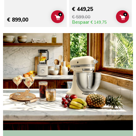
€ 449,25
+
+
€ 599,00
ADD TO CART
ADD 
€ 899,00
Bespaar
€ 149,75