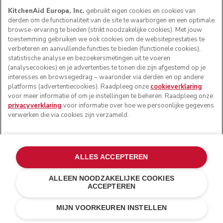
KitchenAid Europa, Inc.
gebruikt eigen cookies en cookies van
derden om de functionaliteit van de site te waarborgen en een optimale
browse-ervaring te bieden (strikt noodzakelijke cookies). Met jouw
toestemming gebruiken we ook cookies om de websiteprestaties te
verbeteren en aanvullende functies te bieden (functionele cookies),
statistische analyse en bezoekersmetingen uit te voeren
Gratis standaardlevering voor bestellingen vanaf € 50
(analysecookies) en je advertenties te tonen die zijn afgestemd op je
interesses en browsegedrag – waaronder via derden en op andere
14 dagen gratis retourneren
platforms (advertentiecookies). Raadpleeg onze
cookieverklaring
voor meer informatie of om je instellingen te beheren. Raadpleeg onze
100% veilige betaling
privacyverklaring
voor informatie over hoe we persoonlijke gegevens
verwerken die via cookies zijn verzameld.
Ontvang 5% korting als je je
aanmeldt voor nieuws en
ALLES ACCEPTEREN
aanbiedingen
ALLEEN NOODZAKELIJKE COOKIES
ACCEPTEREN
Bekijk onze
Privacyverklaring
MIJN VOORKEUREN INSTELLEN
Your email address