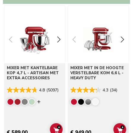
Go to detail page
Go to detail page
MIXER MET KANTELBARE
MIXER MET IN DE HOOGTE
KOP 4,7 L - ARTISAN MET
VERSTELBARE KOM 6,6 L -
EXTRA ACCESSOIRES
HEAVY DUTY
4.8
(5097)
4.3
(34)
Display more colors
+
+
ADD TO CART
ADD 
€ 589,00
€ 949,00