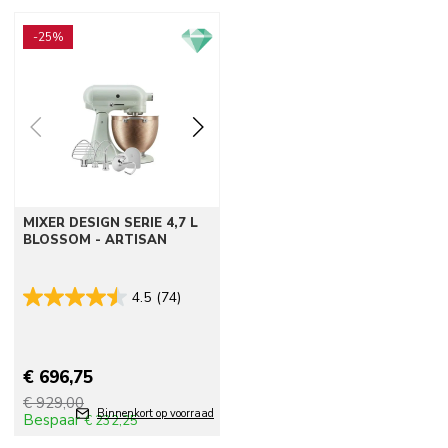
Go to detail page
-25%
MIXER DESIGN SERIE 4,7 L
BLOSSOM - ARTISAN
4.5
(74)
€ 696,75
€ 929,00
Binnenkort op voorraad
Bespaar
€ 232,25