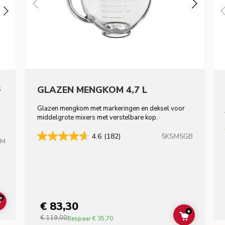
8
GLAZEN MENGKOM 4,7 L
Glazen mengkom met markeringen en deksel voor
middelgrote mixers met verstelbare kop.
5KSM5GB
4.6
(182)
HM
+
€ 83,30
ADD TO CART
+
€ 119,00
ADD TO C
Bespaar
€ 35,70