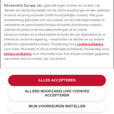
KitchenAid Europa, Inc.
gebruikt eigen cookies en cookies van
derden om de functionaliteit van de site te waarborgen en een optimale
browse-ervaring te bieden (strikt noodzakelijke cookies). Met jouw
toestemming gebruiken we ook cookies om de websiteprestaties te
verbeteren en aanvullende functies te bieden (functionele cookies),
statistische analyse en bezoekersmetingen uit te voeren
(analysecookies) en je advertenties te tonen die zijn afgestemd op je
interesses en browsegedrag – waaronder via derden en op andere
platforms (advertentiecookies). Raadpleeg onze
cookieverklaring
voor meer informatie of om je instellingen te beheren. Raadpleeg onze
privacyverklaring
voor informatie over hoe we persoonlijke gegevens
verwerken die via cookies zijn verzameld.
ALLES ACCEPTEREN
ALLEEN NOODZAKELIJKE COOKIES
ACCEPTEREN
Onyx zwart
E-MAIL MIJ BIJ
€ 599,00
€ 336,94
BESCHIKBAARHEID
MIJN VOORKEUREN INSTELLEN
Kosten besparen
€ 262,06