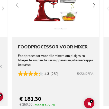
FOODPROCESSOR VOOR MIXER
Foodprocessor voor alle mixers om plakjes en
blokjes te snijden, te versnipperen en juliennereepjes
te maken.
PC
5KSM2FPA
4.3
(260)
+
€ 181,30
ADD TO CART
+
€ 259,00
ADD TO C
Bespaar
€ 77,70