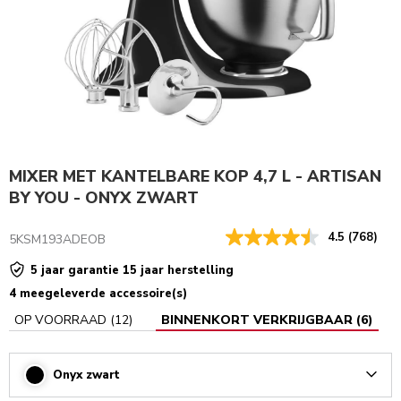
MIXER MET KANTELBARE KOP 4,7 L - ARTISAN
BY YOU - ONYX ZWART
4.5
(768)
5KSM193ADEOB
5 jaar garantie 15 jaar herstelling
4 meegeleverde accessoire(s)
OP VOORRAAD
(
12
)
BINNENKORT VERKRIJGBAAR
(
6
)
Onyx zwart
Arrow