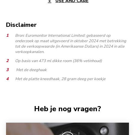
USE AND CARE
Disclaimer
Bron: Euromonitor International Limited: gebaseerd op
onderzoek op maat uitgevoerd in oktober 2024 met betrekking
tot de verkoopwaarde (in Amerikaanse Dollars) in 2024 in alle
verkoopkanalen.
Op basis van 473 ml dikke room (36% vetinhoud)
Met de deeghaak
Met de platte kneedhaak, 28 gram deeg per koekje
Heb je nog vragen?