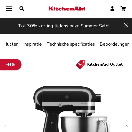
Tot 30% korting tijdens onze Summer Sale!
Hi
producten
Inspiratie
Technische specificaties
Beoordelingen
KitchenAid Outlet
-44%