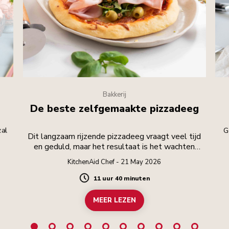
Bakkerij
De beste zelfgemaakte pizzadeeg
zal
G
Dit langzaam rijzende pizzadeeg vraagt veel tijd
en geduld, maar het resultaat is het wachten
waard.
KitchenAid Chef - 21 May 2026
11 uur 40 minuten
Duration
MEER LEZEN