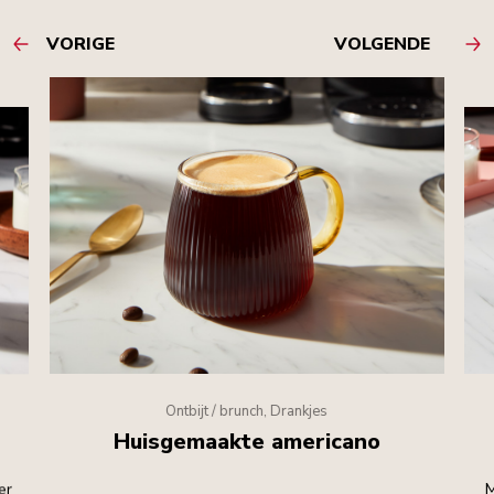
VORIGE
VOLGENDE
Ontbijt / brunch, Drankjes
Huisgemaakte americano
er
M