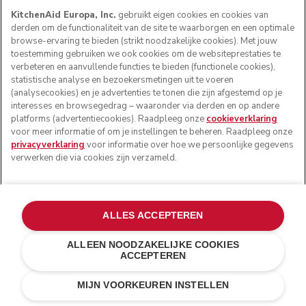
KitchenAid Europa, Inc.
gebruikt eigen cookies en cookies van
derden om de functionaliteit van de site te waarborgen en een optimale
browse-ervaring te bieden (strikt noodzakelijke cookies). Met jouw
toestemming gebruiken we ook cookies om de websiteprestaties te
verbeteren en aanvullende functies te bieden (functionele cookies),
statistische analyse en bezoekersmetingen uit te voeren
(analysecookies) en je advertenties te tonen die zijn afgestemd op je
interesses en browsegedrag – waaronder via derden en op andere
platforms (advertentiecookies). Raadpleeg onze
cookieverklaring
voor meer informatie of om je instellingen te beheren. Raadpleeg onze
privacyverklaring
voor informatie over hoe we persoonlijke gegevens
verwerken die via cookies zijn verzameld.
ALLES ACCEPTEREN
ALLEEN NOODZAKELIJKE COOKIES
ACCEPTEREN
Vulkaanzwart
€ 799,00
IN WINKELWAGEN
€ 639,20
MIJN VOORKEUREN INSTELLEN
Kosten besparen
€ 159,80