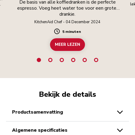
De basis van alle koffiedranken is de perfecte
.
le
espresso. Voeg heet water toe voor een groter
drankje.
KitchenAid Chef - 04 December 2024
5 minuten
Duration
MEER LEZEN
Bekijk de details
productsamenvatting
algemene specificaties