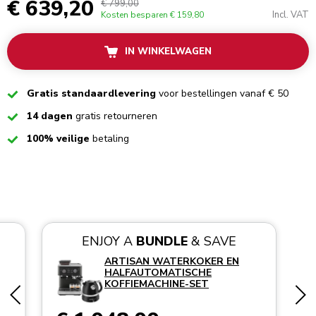
€ 639,20
€ 799,00
Incl. VAT
Kosten besparen
€ 159,80
IN WINKELWAGEN
Checked
Gratis standaardlevering
voor bestellingen vanaf € 50
Checked
14 dagen
gratis retourneren
Checked
100% veilige
betaling
ENJOY A
BUNDLE
& SAVE
ARTISAN WATERKOKER EN
HALFAUTOMATISCHE
KOFFIEMACHINE-SET