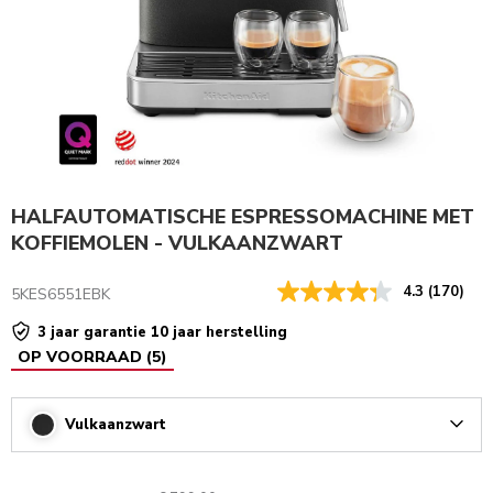
HALFAUTOMATISCHE ESPRESSOMACHINE MET
KOFFIEMOLEN - VULKAANZWART
4.3
(170)
5KES6551EBK
3 jaar garantie 10 jaar herstelling
OP VOORRAAD
(
5
)
Vulkaanzwart
Arrow