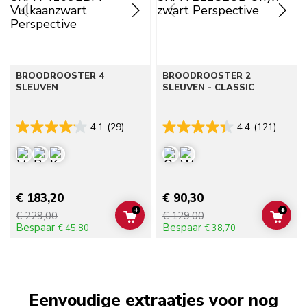
BROODROOSTER 4
BROODROOSTER 2
SLEUVEN
SLEUVEN - CLASSIC
4.1
(29)
4.4
(121)
€ 183,20
€ 90,30
+
+
€ 229,00
€ 129,00
ADD TO CART
ADD 
Bespaar
Bespaar
€ 45,80
€ 38,70
Eenvoudige extraatjes voor nog