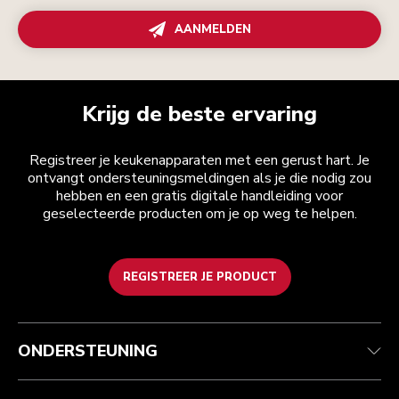
AANMELDEN
Krijg de beste ervaring
Registreer je keukenapparaten met een gerust hart. Je
ontvangt ondersteuningsmeldingen als je die nodig zou
hebben en een gratis digitale handleiding voor
geselecteerde producten om je op weg te helpen.
REGISTREER JE PRODUCT
Health check
Algemene voorwaarden
Het merk
Zoek een winkel
Klantenservice
Verzending en levering
Onze geschiedenis
ONDERSTEUNING
Je bestelling volgen
Retournering en terugbetaling
Garantie en documenten
Imprint
Contact opnemen
Toegankelijkheidsverklaring
Veelgestelde vragen
ODR