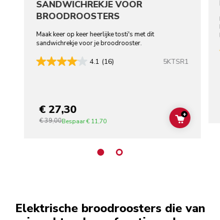
SANDWICHREKJE VOOR
BROODROOSTERS
Maak keer op keer heerlijke tosti's met dit
sandwichrekje voor je broodrooster.
5KTSR1
4.1
(16)
€ 27,30
+
€ 39,00
ADD TO C
Bespaar
€ 11,70
Elektrische broodroosters die van