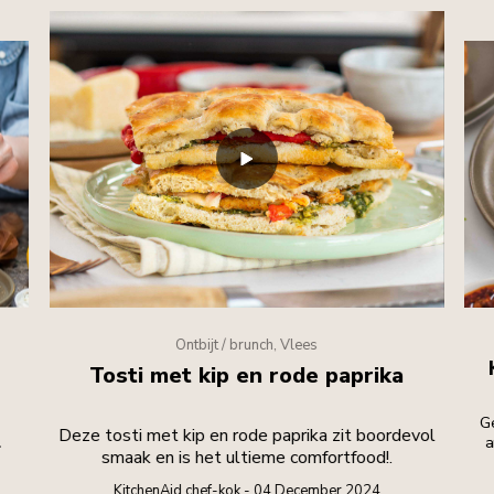
Ontbijt / brunch, Vlees
Tosti met kip en rode paprika
G
Deze tosti met kip en rode paprika zit boordevol
.
a
smaak en is het ultieme comfortfood!.
co
ar
KitchenAid chef-kok - 04 December 2024