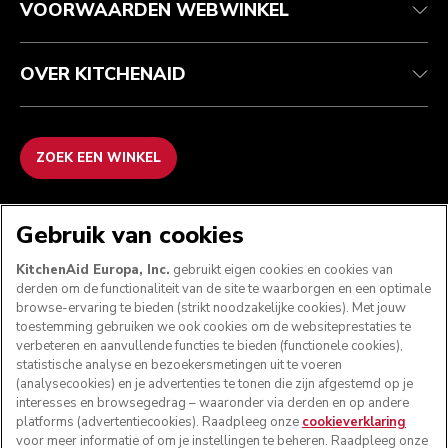
VOORWAARDEN WEBWINKEL
OVER KITCHENAID
ZOEK EEN WINKEL
WE ACCEPTEREN
Gebruik van cookies
KitchenAid Europa, Inc.
gebruikt eigen cookies en cookies van
derden om de functionaliteit van de site te waarborgen en een optimale
browse-ervaring te bieden (strikt noodzakelijke cookies). Met jouw
VOLG ONS
toestemming gebruiken we ook cookies om de websiteprestaties te
verbeteren en aanvullende functies te bieden (functionele cookies),
statistische analyse en bezoekersmetingen uit te voeren
(analysecookies) en je advertenties te tonen die zijn afgestemd op je
interesses en browsegedrag – waaronder via derden en op andere
platforms (advertentiecookies). Raadpleeg onze
cookieverklaring
voor meer informatie of om je instellingen te beheren. Raadpleeg onze