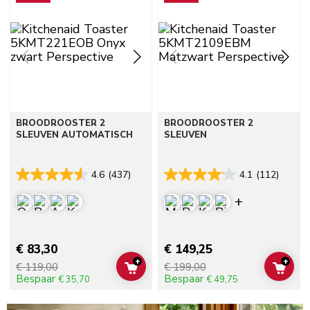
BROODROOSTER 2
BROODROOSTER 2
SLEUVEN AUTOMATISCH
SLEUVEN
4.6
(437)
4.1
(112)
Display mor
€ 83,30
€ 149,25
+
+
€ 119,00
€ 199,00
ADD TO CART
ADD 
Bespaar
Bespaar
€ 35,70
€ 49,75