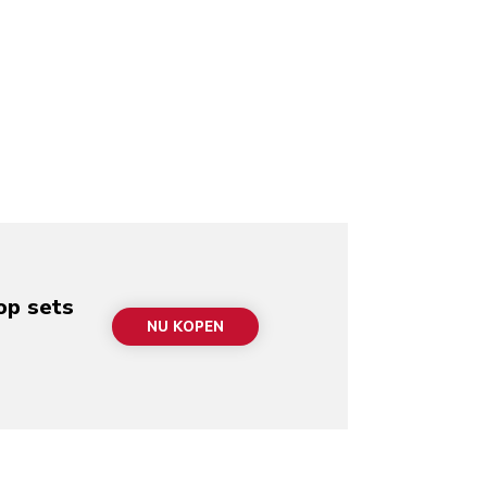
op sets
NU KOPEN