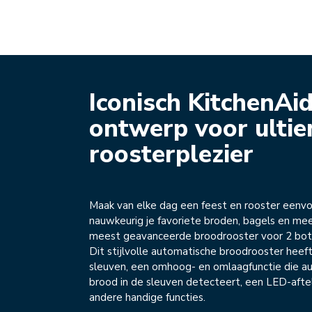
Iconisch KitchenAi
ontwerp voor ulti
roosterplezier
Maak van elke dag een feest en rooster eenv
nauwkeurig je favoriete broden, bagels en me
meest geavanceerde broodrooster voor 2 bo
Dit stijlvolle automatische broodrooster heef
sleuven, een omhoog- en omlaagfunctie die a
brood in de sleuven detecteert, een LED-afte
andere handige functies.