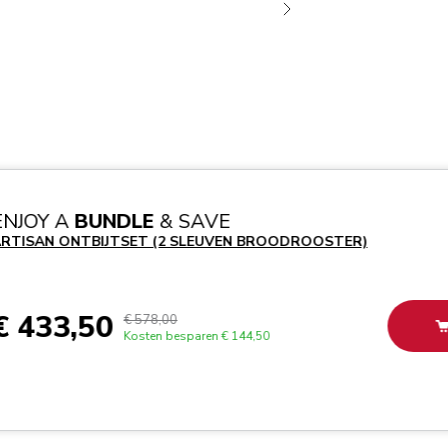
ENJOY A
BUNDLE
& SAVE
RTISAN ONTBIJTSET (2 SLEUVEN BROODROOSTER)
€ 433,50
€ 578,00
Kosten besparen
€ 144,50