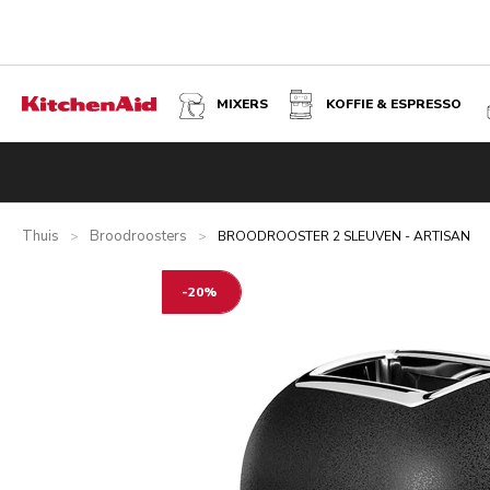
MIXERS
KOFFIE & ESPRESSO
BROODROOSTER 2 SLEUVEN - ARTISAN - VULKAANZWA
Overzicht
Wat zit er in de doos?
Voordelen
Gerelateer
Thuis
Broodroosters
>
>
BROODROOSTER 2 SLEUVEN - ARTISAN
-20%