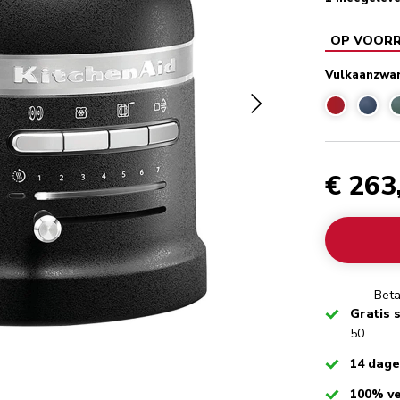
OP VOOR
Vulkaanzwa
€ 263
Beta
Checked
Gratis 
50
Checked
14 dag
Checked
100% ve