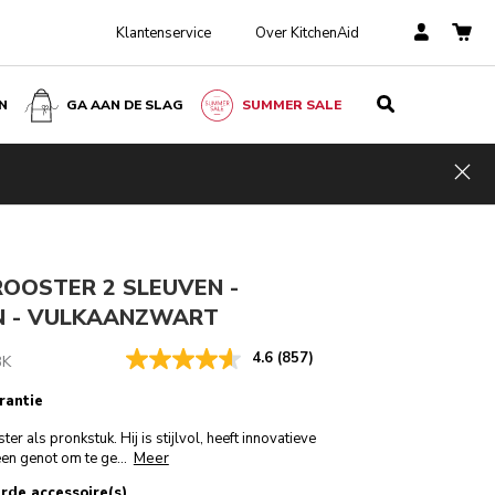
Klantenservice
Over KitchenAid
N
GA AAN DE SLAG
SUMMER SALE
Vulkaanzwart
€ 329,00
IN WINKELWAGEN
€ 263,20
Kosten
Hid
ngen
Incl. VAT
besparen
€ 65,80
OOSTER 2 SLEUVEN -
N - VULKAANZWART
4.6
(857)
BK
rantie
r als pronkstuk. Hij is stijlvol, heeft innovatieve
Meer
 een genot om te ge
...
rde accessoire(s)