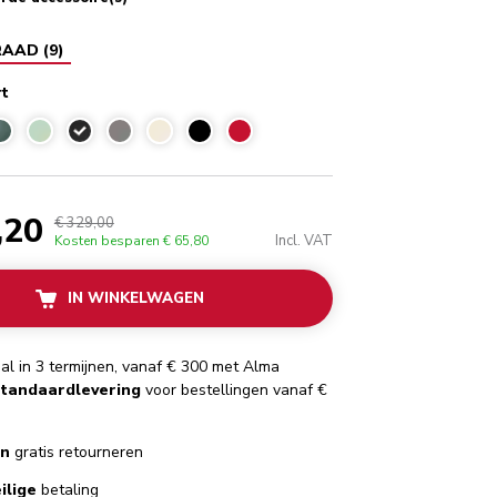
RAAD
(
9
)
rt
Vulkaanzwart
,20
€ 329,00
Incl. VAT
Kosten besparen
€ 65,80
IN WINKELWAGEN
al in 3 termijnen, vanaf € 300 met Alma
standaardlevering
voor bestellingen vanaf €
en
gratis retourneren
ilige
betaling