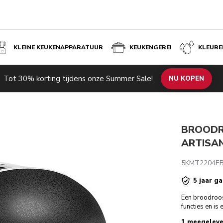
KLEINE KEUKENAPPARATUUR
KEUKENGEREI
KLEURE
RT
Tot 30% korting tijdens onze Summer Sale!
de producten
Inspiratie
Technische specificaties
NU KOPEN
Beoordeli
BROODR
ARTISA
5KMT2204E
5 jaar ga
Een broodrooste
functies en is
1 meegeleve