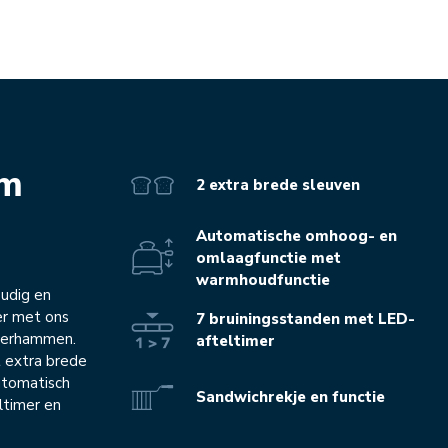
d
em
2 extra brede sleuven
Automatische omhoog- en
omlaagfunctie met
warmhoudfunctie
oudig en
er met ons
7 bruiningsstanden met LED-
terhammen.
afteltimer
t extra brede
utomatisch
Sandwichrekje en functie
ltimer en