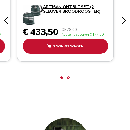
ARTISAN ONTBIJTSET (2
SLEUVEN BROODROOSTER)
€ 433,50
€ 578,00
0
Kosten besparen
€ 144,50
IN WINKELWAGEN