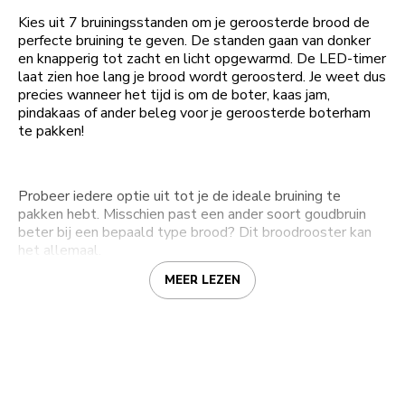
Kies uit 7 bruiningsstanden om je geroosterde brood de
perfecte bruining te geven. De standen gaan van donker
en knapperig tot zacht en licht opgewarmd. De LED-timer
laat zien hoe lang je brood wordt geroosterd. Je weet dus
precies wanneer het tijd is om de boter, kaas jam,
pindakaas of ander beleg voor je geroosterde boterham
te pakken!
Probeer iedere optie uit tot je de ideale bruining te
pakken hebt. Misschien past een ander soort goudbruin
beter bij een bepaald type brood? Dit broodrooster kan
het allemaal.
MEER LEZEN