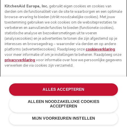
KitchenAid Europa, Inc.
gebruikt eigen cookies en cookies van
derden om de functionaliteit van de site te waarborgen en een optimale
browse-ervaring te bieden (strikt noodzakelijke cookies). Met jouw
toestemming gebruiken we ook cookies om de websiteprestaties te
verbeteren en aanvullende functies te bieden (functionele cookies),
statistische analyse en bezoekersmetingen uit te voeren
(analysecookies) en je advertenties te tonen die zijn afgestemd op je
interesses en browsegedrag – waaronder via derden en op andere
platforms (advertentiecookies). Raadpleeg onze
cookieverklaring
voor meer informatie of om je instellingen te beheren. Raadpleeg onze
privacyverklaring
voor informatie over hoe we persoonlijke gegevens
verwerken die via cookies zijn verzameld.
ALLES ACCEPTEREN
ALLEEN NOODZAKELIJKE COOKIES
ACCEPTEREN
Pebbled palm
€ 329,00
IN WINKELWAGEN
€ 263,20
MIJN VOORKEUREN INSTELLEN
Kosten besparen
€ 65,80