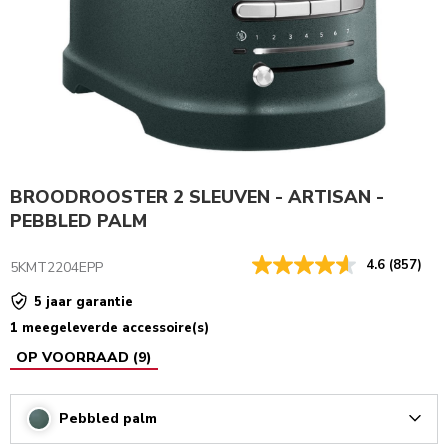
BROODROOSTER 2 SLEUVEN - ARTISAN -
PEBBLED PALM
4.6
(857)
5KMT2204EPP
5 jaar garantie
1 meegeleverde accessoire(s)
OP VOORRAAD
(
9
)
Pebbled palm
Arrow