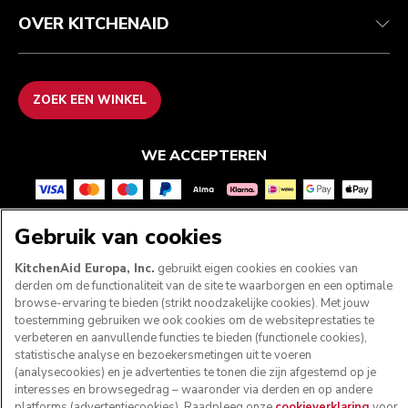
OVER KITCHENAID
ZOEK EEN WINKEL
WE ACCEPTEREN
Gebruik van cookies
VOLG ONS
KitchenAid Europa, Inc.
gebruikt eigen cookies en cookies van
derden om de functionaliteit van de site te waarborgen en een optimale
browse-ervaring te bieden (strikt noodzakelijke cookies). Met jouw
toestemming gebruiken we ook cookies om de websiteprestaties te
verbeteren en aanvullende functies te bieden (functionele cookies),
statistische analyse en bezoekersmetingen uit te voeren
(analysecookies) en je advertenties te tonen die zijn afgestemd op je
interesses en browsegedrag – waaronder via derden en op andere
platforms (advertentiecookies). Raadpleeg onze
cookieverklaring
voor