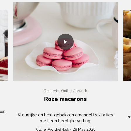
Desserts, Ontbijt / brunch
Roze macarons
ur.
Kleurrijke en licht gebakken amandeltraktaties
r
met een heerlijke vulling.
do
KitchenAid chef-kok - 28 May 2026