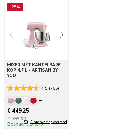
Go to detail page
-25%
MIXER MET KANTELBARE
KOP 4,7 L - ARTISAN BY
YOU
4.5
(766)
Display more colors
€ 449,25
€ 599,00
Binnenkort op voorraad
Bespaar
€ 149,75