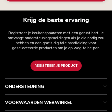
Krijg de beste ervaring
Registreer je keukenapparaten met een gerust hart. Je
ontvangt ondersteuningsmeldingen als je die nodig zou
hebben en een gratis digitale handleiding voor
geselecteerde producten om je op weg te helpen.
REGISTREER JE PRODUCT
Health check
Algemene voorwaarden
Het merk
Zoek een winkel
Klantenservice
Verzending en levering
Onze geschiedenis
ONDERSTEUNING
Je bestelling volgen
Retournering en terugbetaling
Garantie en documenten
Imprint
Contact opnemen
Toegankelijkheidsverklaring
Veelgestelde vragen
ODR
VOORWAARDEN WEBWINKEL