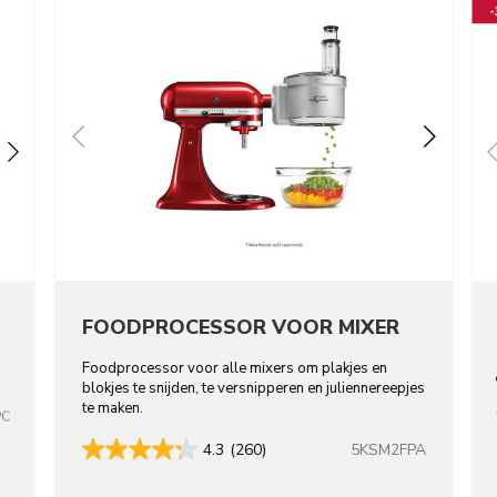
FOODPROCESSOR VOOR MIXER
Foodprocessor voor alle mixers om plakjes en
blokjes te snijden, te versnipperen en juliennereepjes
te maken.
PC
5KSM2FPA
4.3
(260)