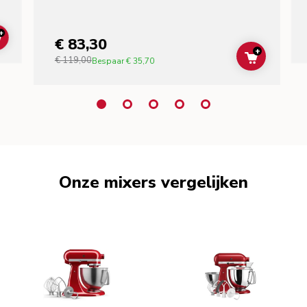
+
€ 83,30
ADD TO CART
+
€ 119,00
ADD TO C
Bespaar
€ 35,70
Onze mixers vergelijken