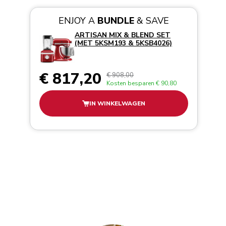
ENJOY A
BUNDLE
& SAVE
ARTISAN MIX & BLEND SET
(MET 5KSM193 & 5KSB4026)
€ 817,20
€ 908,00
Kosten besparen
€ 90,80
IN WINKELWAGEN