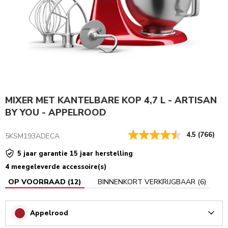
MIXER MET KANTELBARE KOP 4,7 L - ARTISAN
BY YOU - APPELROOD
4.5
(766)
5KSM193ADECA
5 jaar garantie 15 jaar herstelling
4 meegeleverde accessoire(s)
OP VOORRAAD
(
12
)
BINNENKORT VERKRIJGBAAR
(
6
)
Appelrood
Arrow