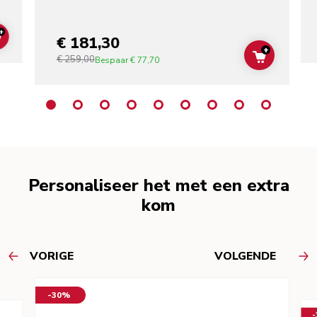
+
€ 181,30
ADD TO CART
+
€ 259,00
ADD TO C
Bespaar
€ 77,70
Personaliseer het met een extra
kom
VORIGE
VOLGENDE
-30%