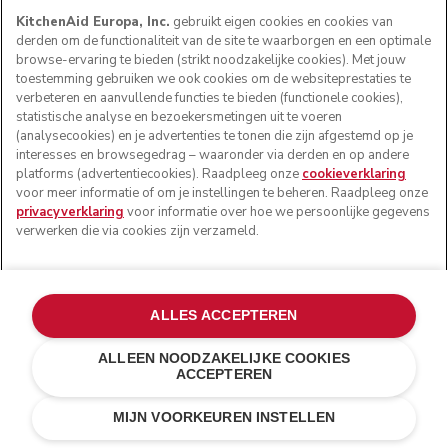
KitchenAid Europa, Inc.
gebruikt eigen cookies en cookies van
derden om de functionaliteit van de site te waarborgen en een optimale
browse-ervaring te bieden (strikt noodzakelijke cookies). Met jouw
toestemming gebruiken we ook cookies om de websiteprestaties te
verbeteren en aanvullende functies te bieden (functionele cookies),
statistische analyse en bezoekersmetingen uit te voeren
(analysecookies) en je advertenties te tonen die zijn afgestemd op je
interesses en browsegedrag – waaronder via derden en op andere
platforms (advertentiecookies). Raadpleeg onze
cookieverklaring
voor meer informatie of om je instellingen te beheren. Raadpleeg onze
privacyverklaring
voor informatie over hoe we persoonlijke gegevens
verwerken die via cookies zijn verzameld.
Personaliseer met een gravering
€ 20,00
ALLES ACCEPTEREN
Je gravering (0/24)
ALLEEN NOODZAKELIJKE COOKIES
ACCEPTEREN
Appelrood
€ 599,00
IN WINKELWAGEN
€ 449,25
MIJN VOORKEUREN INSTELLEN
Kosten besparen
€ 149,75