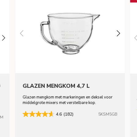
8
GLAZEN MENGKOM 4,7 L
Glazen mengkom met markeringen en deksel voor
middelgrote mixers met verstelbare kop.
5KSM5GB
4.6
(182)
HM