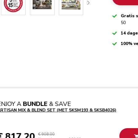
Checked
Gratis 
50
Checked
14 dag
Checked
100% ve
ENJOY A
BUNDLE
& SAVE
RTISAN MIX & BLEND SET (MET 5KSM193 & 5KSB4026)
€ 817,20
€ 908,00