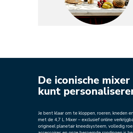
De iconische mixer 
kunt personalisere
Je bent klaar om te kloppen, roeren, kneden e
met de 4,7 L Mixer – exclusief online verkrijg
origineel planetair kneedsysteem, volledig roe
accessoires en onze beroemde rondingen is he