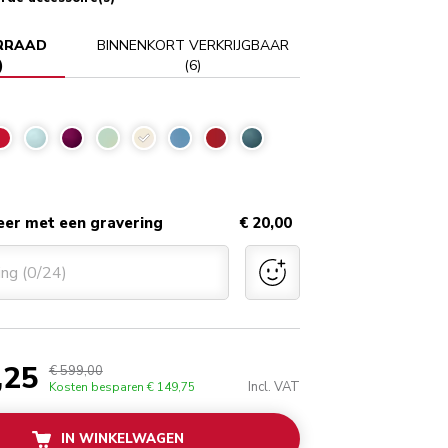
RRAAD
BINNENKORT VERKRIJGBAAR
)
(
6
)
Amandelwit
eer met een gravering
€ 20,00
ing (0/24)
,25
€ 599,00
Incl. VAT
Kosten besparen
€ 149,75
IN WINKELWAGEN