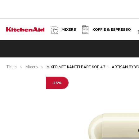
MIXERS
KOFFIE & ESPRESSO
MIXER MET KANTELBARE KOP 4,7 L - ARTISAN BY YOU 
Overzicht
Wat zit er in de doos?
Voordelen
Gerelateer
Thuis
Mixers
>
>
MIXER MET KANTELBARE KOP 4,7 L - ARTISAN BY Y
-25%