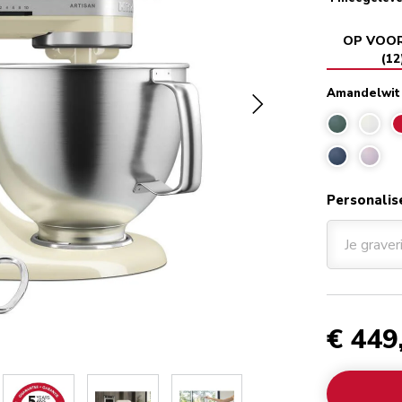
OP VOO
(
12
Amandelwit
Personalis
Je graver
€ 449