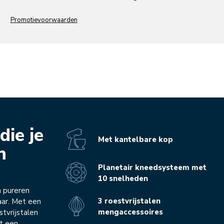
Promotievoorwaarden
die je
Met kantelbare kop
n
Planetair kneedsysteem met
10 snelheden
n pureren
3 roestvrijstalen
baar. Met een
mengaccessoires
stvrijstalen
t een