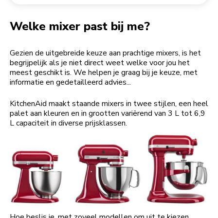
Een bestelling retourneren
Koffiemolen
My Account
Welke mixer past bij me?
Gezien de uitgebreide keuze aan prachtige mixers, is het
begrijpelijk als je niet direct weet welke voor jou het
meest geschikt is. We helpen je graag bij je keuze, met
informatie en gedetailleerd advies...
KitchenAid maakt staande mixers in twee stijlen, een heel
palet aan kleuren en in grootten variërend van 3 L tot 6,9
L capaciteit in diverse prijsklassen.
Hoe beslis je, met zoveel modellen om uit te kiezen,