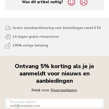
Was dit artikel nuttig?
yes
no
Gratis standaardlevering voor bestellingen vanaf € 50
14 dagen gratis retourneren
100% veilige betaling
Ontvang 5% korting als je je
aanmeldt voor nieuws en
aanbiedingen
Bekijk onze
Privacyverklaring
Your email address