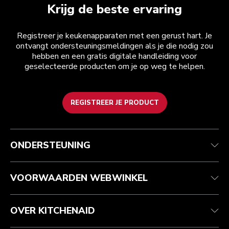
Krijg de beste ervaring
Registreer je keukenapparaten met een gerust hart. Je
ontvangt ondersteuningsmeldingen als je die nodig zou
hebben en een gratis digitale handleiding voor
geselecteerde producten om je op weg te helpen.
REGISTREER JE PRODUCT
Health check
Algemene voorwaarden
Het merk
Zoek een winkel
Klantenservice
Verzending en levering
Onze geschiedenis
ONDERSTEUNING
Je bestelling volgen
Retournering en terugbetaling
Garantie en documenten
Imprint
Contact opnemen
Toegankelijkheidsverklaring
Veelgestelde vragen
ODR
VOORWAARDEN WEBWINKEL
OVER KITCHENAID