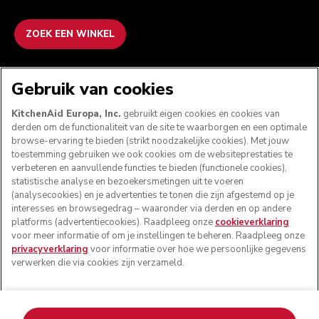
ZOEK EEN WINKEL
WE ACCEPTEREN
Gebruik van cookies
KitchenAid Europa, Inc.
gebruikt eigen cookies en cookies van
derden om de functionaliteit van de site te waarborgen en een optimale
browse-ervaring te bieden (strikt noodzakelijke cookies). Met jouw
VOLG ONS
toestemming gebruiken we ook cookies om de websiteprestaties te
verbeteren en aanvullende functies te bieden (functionele cookies),
statistische analyse en bezoekersmetingen uit te voeren
(analysecookies) en je advertenties te tonen die zijn afgestemd op je
interesses en browsegedrag – waaronder via derden en op andere
platforms (advertentiecookies). Raadpleeg onze
cookieverklaring
voor meer informatie of om je instellingen te beheren. Raadpleeg onze
privacyverklaring
voor informatie over hoe we persoonlijke gegevens
verwerken die via cookies zijn verzameld.
© KitchenAid 2026 - Alle rechten voorbehouden.