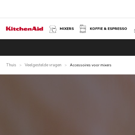
MIXERS
KOFFIE & ESPRESSO
Thuis
Veelgestelde vragen
>
>
Accessoires voor mixers