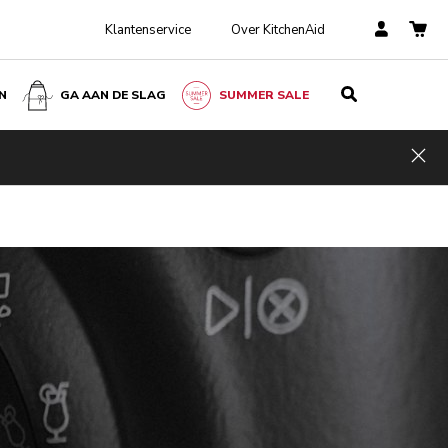
Klantenservice
Over KitchenAid
N
GA AAN DE SLAG
SUMMER SALE
Hid