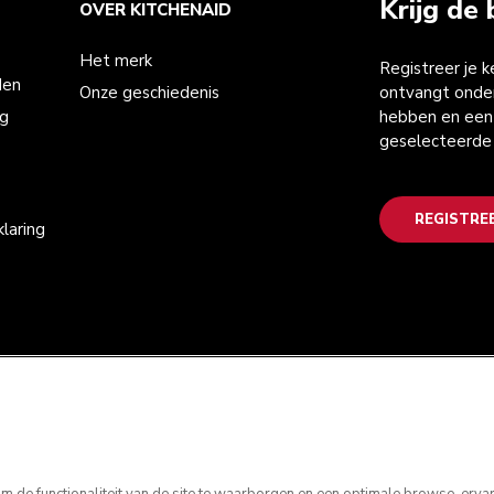
Krijg de 
OVER KITCHENAID
Het merk
Registreer je 
den
Onze geschiedenis
ontvangt onder
ng
hebben en een 
geselecteerde
REGISTRE
laring
 de functionaliteit van de site te waarborgen en een optimale browse-ervarin