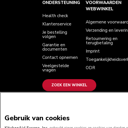
Health check
Algemene voorwaarden
Het merk
Zoek een winkel
ONDERSTEUNING
VOORWAARDEN
Klantenservice
Verzending en levering
Onze geschiedenis
Je bestelling volgen
Retournering en terugbetaling
WEBWINKEL
Garantie en documenten
Imprint
Health check
Contact opnemen
Toegankelijkheidsverklaring
Veelgestelde vragen
ODR
Algemene voorwaar
Klantenservice
Verzending en leveri
Je bestelling
volgen
Retournering en
terugbetaling
Garantie en
documenten
Imprint
Contact opnemen
Toegankelijkheidsverk
Veelgestelde
ODR
vragen
ZOEK EEN WINKEL
WE ACCEPTEREN
Gebruik van cookies
KitchenAid Europa, Inc.
gebruikt eigen cookies en cookies van derden om