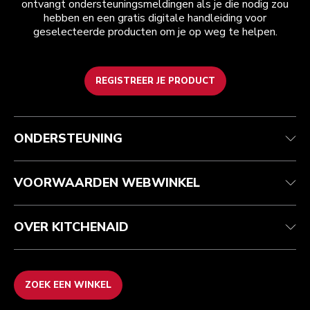
ontvangt ondersteuningsmeldingen als je die nodig zou
hebben en een gratis digitale handleiding voor
geselecteerde producten om je op weg te helpen.
REGISTREER JE PRODUCT
Health check
Algemene voorwaarden
Het merk
Zoek een winkel
Klantenservice
Verzending en levering
Onze geschiedenis
ONDERSTEUNING
Je bestelling volgen
Retournering en terugbetaling
Garantie en documenten
Imprint
Contact opnemen
Toegankelijkheidsverklaring
Veelgestelde vragen
ODR
VOORWAARDEN WEBWINKEL
OVER KITCHENAID
ZOEK EEN WINKEL