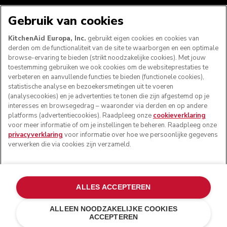
WE ACCEPTEREN
Gebruik van cookies
KitchenAid Europa, Inc.
gebruikt eigen cookies en cookies van
derden om de functionaliteit van de site te waarborgen en een optimale
browse-ervaring te bieden (strikt noodzakelijke cookies). Met jouw
VOLG ONS
toestemming gebruiken we ook cookies om de websiteprestaties te
verbeteren en aanvullende functies te bieden (functionele cookies),
statistische analyse en bezoekersmetingen uit te voeren
(analysecookies) en je advertenties te tonen die zijn afgestemd op je
interesses en browsegedrag – waaronder via derden en op andere
platforms (advertentiecookies). Raadpleeg onze
cookieverklaring
voor meer informatie of om je instellingen te beheren. Raadpleeg onze
privacyverklaring
voor informatie over hoe we persoonlijke gegevens
verwerken die via cookies zijn verzameld.
© KitchenAid 2026 - Alle rechten voorbehouden.
ALLES ACCEPTEREN
KitchenAid en het design van de mixer zijn handelsmerken
in de Verenigde Staten en andere landen.
ALLEEN NOODZAKELIJKE COOKIES
ACCEPTEREN
Mijn cookies beheren
Privacyverklaring
Cookiebeleid