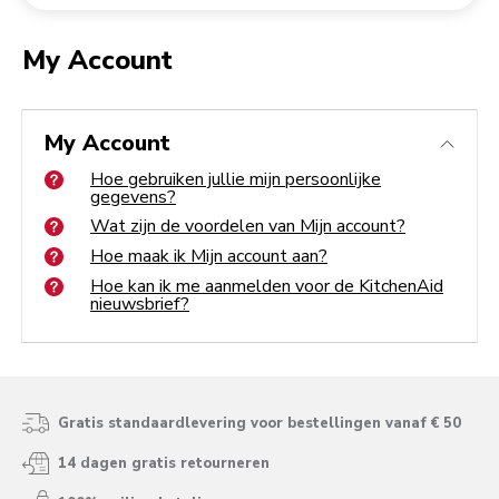
Een bestelling retourneren
Koffiemolen
My Account
My Account
Hoe gebruiken jullie mijn persoonlijke gegevens?
Wat zijn de voordelen van Mijn account?
My Account
Hoe maak ik Mijn account aan?
Hoe kan ik me aanmelden voor de KitchenAid nieuwsbrief?
Hoe gebruiken jullie mijn persoonlijke
gegevens?
Wat zijn de voordelen van Mijn account?
Hoe maak ik Mijn account aan?
Hoe kan ik me aanmelden voor de KitchenAid
nieuwsbrief?
Gratis standaardlevering voor bestellingen vanaf € 50
14 dagen gratis retourneren