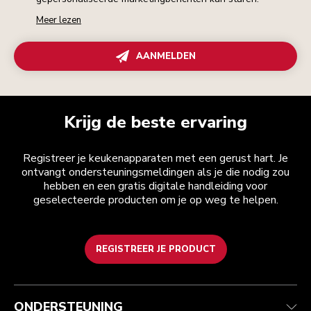
Meer lezen
AANMELDEN
Krijg de beste ervaring
Registreer je keukenapparaten met een gerust hart. Je
ontvangt ondersteuningsmeldingen als je die nodig zou
hebben en een gratis digitale handleiding voor
geselecteerde producten om je op weg te helpen.
REGISTREER JE PRODUCT
Health check
Algemene voorwaarden
Het merk
Zoek een winkel
Klantenservice
Verzending en levering
Onze geschiedenis
ONDERSTEUNING
Je bestelling volgen
Retournering en terugbetaling