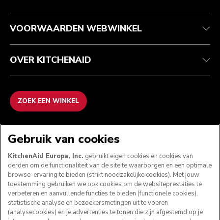
Garantie en documenten
Imprint
Contact opnemen
Toegankelijkheidsverklaring
Veelgestelde vragen
ODR
VOORWAARDEN WEBWINKEL
OVER KITCHENAID
ZOEK EEN WINKEL
WE ACCEPTEREN
Gebruik van cookies
KitchenAid Europa, Inc.
gebruikt eigen cookies en cookies van
derden om de functionaliteit van de site te waarborgen en een optimale
browse-ervaring te bieden (strikt noodzakelijke cookies). Met jouw
VOLG ONS
toestemming gebruiken we ook cookies om de websiteprestaties te
verbeteren en aanvullende functies te bieden (functionele cookies),
statistische analyse en bezoekersmetingen uit te voeren
(analysecookies) en je advertenties te tonen die zijn afgestemd op je