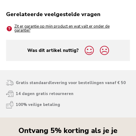
Gerelateerde veelgestelde vragen
Zit er garantie op mijn product en wat valt er onder de
garantie?
Was dit artikel nuttig?
yes
no
Gratis standaardlevering voor bestellingen vanaf € 50
14 dagen gratis retourneren
100% veilige betaling
Ontvang 5% korting als je je