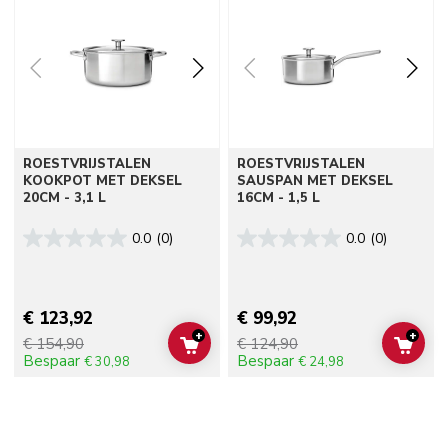
ROESTVRIJSTALEN
ROESTVRIJSTALEN
KOOKPOT MET DEKSEL
SAUSPAN MET DEKSEL
20CM - 3,1 L
16CM - 1,5 L
0.0
(0)
0.0
(0)
€ 123,92
€ 99,92
+
+
€ 154,90
€ 124,90
ADD TO CART
ADD 
Bespaar
Bespaar
€ 30,98
€ 24,98