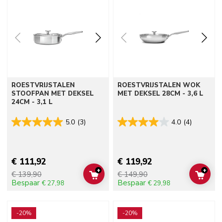
ROESTVRIJSTALEN
ROESTVRIJSTALEN WOK
STOOFPAN MET DEKSEL
MET DEKSEL 28CM - 3,6 L
24CM - 3,1 L
5.0
(3)
4.0
(4)
€ 111,92
€ 119,92
+
+
€ 139,90
€ 149,90
ADD TO CART
ADD 
Bespaar
Bespaar
€ 27,98
€ 29,98
Go to detail page
Go to detail page
-20%
-20%