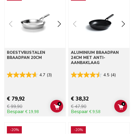
ROESTVRIJSTALEN
ALUMINIUM BRAADPAN
BRAADPAN 20CM
24CM MET ANTI-
AANBAKLAAG
4.7
(3)
4.5
(4)
€ 79,92
€ 38,32
+
+
€ 99,90
€ 47,90
ADD TO CART
ADD 
Bespaar
Bespaar
€ 19,98
€ 9,58
Go to detail page
Go to detail page
-20%
-20%