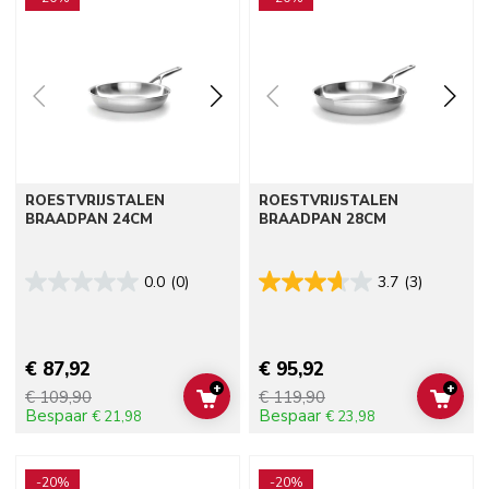
ROESTVRIJSTALEN
ROESTVRIJSTALEN
BRAADPAN 24CM
BRAADPAN 28CM
0.0
(0)
3.7
(3)
€ 87,92
€ 95,92
+
+
€ 109,90
€ 119,90
ADD TO CART
ADD 
Bespaar
Bespaar
€ 21,98
€ 23,98
Go to detail page
Go to detail page
-20%
-20%