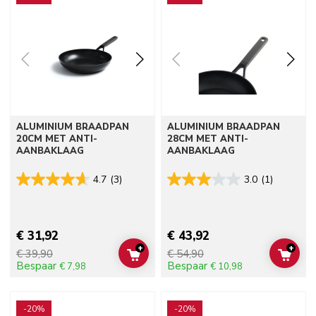
ALUMINIUM BRAADPAN
ALUMINIUM BRAADPAN
20CM MET ANTI-
28CM MET ANTI-
AANBAKLAAG
AANBAKLAAG
4.7
(3)
3.0
(1)
€ 31,92
€ 43,92
+
+
€ 39,90
€ 54,90
ADD TO CART
ADD 
Bespaar
Bespaar
€ 7,98
€ 10,98
Go to detail page
Go to detail page
-20%
-20%