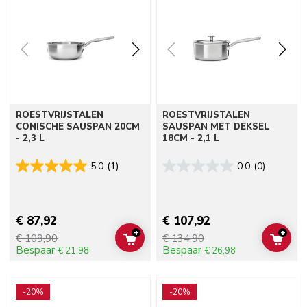
ROESTVRIJSTALEN
ROESTVRIJSTALEN
CONISCHE SAUSPAN 20CM
SAUSPAN MET DEKSEL
- 2,3 L
18CM - 2,1 L
5.0
(1)
0.0
(0)
€ 87,92
€ 107,92
+
+
€ 109,90
€ 134,90
ADD TO CART
ADD 
Bespaar
Bespaar
€ 21,98
€ 26,98
Go to detail page
Go to detail page
-20%
-20%