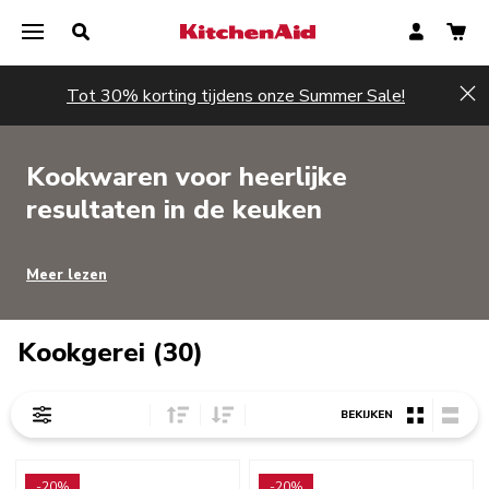
Tot 30% korting tijdens onze Summer Sale!
Hi
Kookwaren voor heerlijke
resultaten in de keuken
Meer lezen
Kookgerei (30)
Sort Price ascending
Sort Price descending
BEKIJKEN
Go to detail page
Go to detail page
-20%
-20%