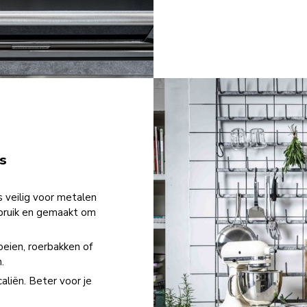
s
 veilig voor metalen
ebruik en gemaakt om
oeien, roerbakken of
.
liën. Beter voor je