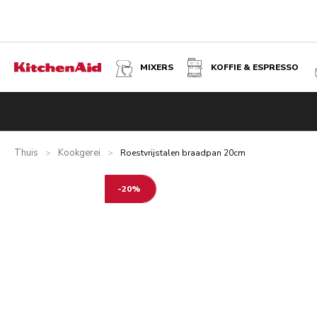
MIXERS
KOFFIE & ESPRESSO
ROESTVRIJSTALEN BRAADPAN 20CM
Thuis
Kookgerei
>
>
Roestvrijstalen braadpan 20cm
-20%