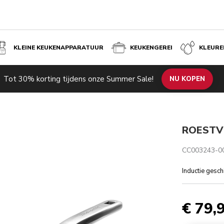
KLEINE KEUKENAPPARATUUR
KEUKENGEREI
KLEURE
Tot 30% korting tijdens onze Summer Sale!
NU KOPEN
ROESTV
CC003243-0
Inductie gesc
€ 79,