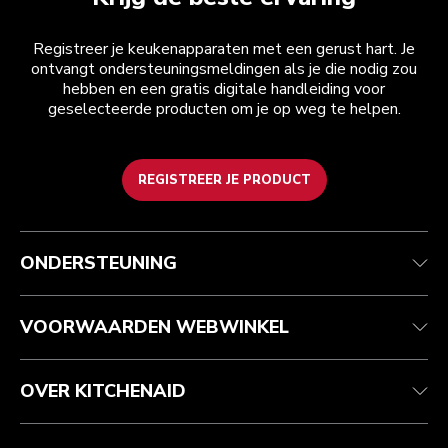
Registreer je keukenapparaten met een gerust hart. Je
ontvangt ondersteuningsmeldingen als je die nodig zou
hebben en een gratis digitale handleiding voor
geselecteerde producten om je op weg te helpen.
REGISTREER JE PRODUCT
Health check
Algemene voorwaarden
Het merk
Zoek een winkel
Klantenservice
Verzending en levering
Onze geschiedenis
ONDERSTEUNING
Je bestelling volgen
Retournering en terugbetaling
Garantie en documenten
Imprint
Contact opnemen
Toegankelijkheidsverklaring
Veelgestelde vragen
ODR
VOORWAARDEN WEBWINKEL
OVER KITCHENAID