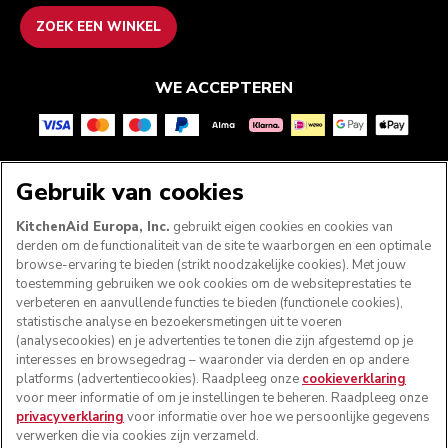
ZOEK EEN WINKEL
WE ACCEPTEREN
VOLG ONS
Gebruik van cookies
KitchenAid Europa, Inc.
gebruikt eigen cookies en cookies van
derden om de functionaliteit van de site te waarborgen en een optimale
browse-ervaring te bieden (strikt noodzakelijke cookies). Met jouw
toestemming gebruiken we ook cookies om de websiteprestaties te
verbeteren en aanvullende functies te bieden (functionele cookies),
statistische analyse en bezoekersmetingen uit te voeren
(analysecookies) en je advertenties te tonen die zijn afgestemd op je
interesses en browsegedrag – waaronder via derden en op andere
platforms (advertentiecookies). Raadpleeg onze
cookieverklaring
voor meer informatie of om je instellingen te beheren. Raadpleeg onze
© KitchenAid 2026 - Alle rechten voorbehouden.
privacyverklaring
voor informatie over hoe we persoonlijke gegevens
KitchenAid en het design van de mixer zijn handelsmerken
verwerken die via cookies zijn verzameld.