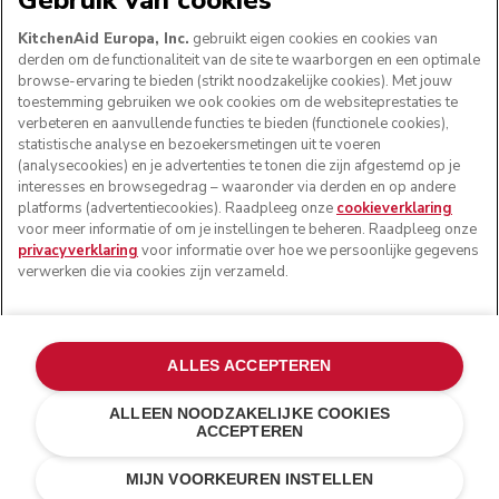
Gebruik van cookies
KitchenAid Europa, Inc.
gebruikt eigen cookies en cookies van
derden om de functionaliteit van de site te waarborgen en een optimale
browse-ervaring te bieden (strikt noodzakelijke cookies). Met jouw
toestemming gebruiken we ook cookies om de websiteprestaties te
verbeteren en aanvullende functies te bieden (functionele cookies),
statistische analyse en bezoekersmetingen uit te voeren
(analysecookies) en je advertenties te tonen die zijn afgestemd op je
interesses en browsegedrag – waaronder via derden en op andere
platforms (advertentiecookies). Raadpleeg onze
cookieverklaring
voor meer informatie of om je instellingen te beheren. Raadpleeg onze
© KitchenAid 2026 - Alle rechten voorbehouden.
privacyverklaring
voor informatie over hoe we persoonlijke gegevens
KitchenAid en het design van de mixer zijn handelsmerken
verwerken die via cookies zijn verzameld.
in de Verenigde Staten en andere landen.
Mijn cookies beheren
Privacyverklaring
Cookiebeleid
ALLES ACCEPTEREN
Andere landen
Online geschillenafhandeling
ALLEEN NOODZAKELIJKE COOKIES
ACCEPTEREN
€ 230,00
€ 184,00
IN WINKELWAGEN
Kosten besparen
€ 46,00
MIJN VOORKEUREN INSTELLEN