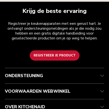
Krijg de beste ervaring
Registreer je keukenapparaten met een gerust hart. Je
ontvangt ondersteuningsmeldingen als je die nodig zou
hebben en een gratis digitale handleiding voor
geselecteerde producten om je op weg te helpen.
REGISTREER JE PRODUCT
Health check
Algemene voorwaarden
Het merk
Zoek een winkel
Klantenservice
Verzending en levering
Onze geschiedenis
ONDERSTEUNING
Je bestelling volgen
Retournering en terugbetaling
Garantie en documenten
Imprint
Contact opnemen
Toegankelijkheidsverklaring
Veelgestelde vragen
ODR
VOORWAARDEN WEBWINKEL
OVER KITCHENAID