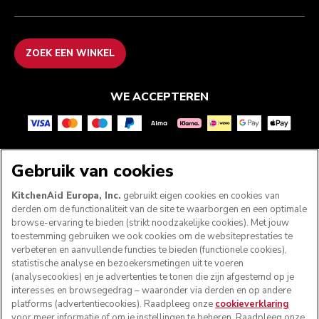
ZOEK EEN WINKEL
WE ACCEPTEREN
VOLG ONS
Gebruik van cookies
KitchenAid Europa, Inc.
gebruikt eigen cookies en cookies van
derden om de functionaliteit van de site te waarborgen en een optimale
browse-ervaring te bieden (strikt noodzakelijke cookies). Met jouw
toestemming gebruiken we ook cookies om de websiteprestaties te
verbeteren en aanvullende functies te bieden (functionele cookies),
statistische analyse en bezoekersmetingen uit te voeren
(analysecookies) en je advertenties te tonen die zijn afgestemd op je
interesses en browsegedrag – waaronder via derden en op andere
platforms (advertentiecookies). Raadpleeg onze
cookieverklaring
voor meer informatie of om je instellingen te beheren. Raadpleeg onze