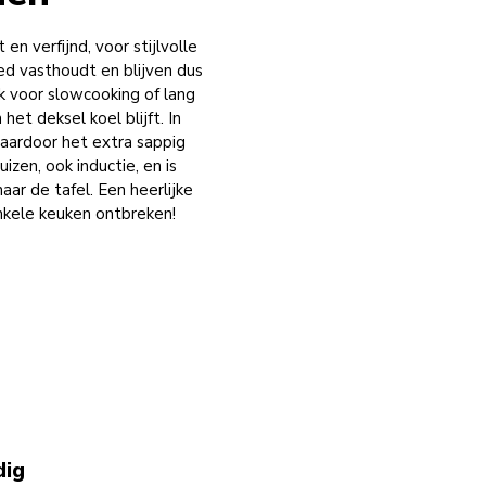
n verfijnd, voor stijlvolle
ed vasthoudt en blijven dus
ok voor slowcooking of lang
et deksel koel blijft. In
aardoor het extra sappig
uizen, ook inductie, en is
ar de tafel. Een heerlijke
nkele keuken ontbreken!
dig