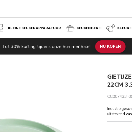
KLEINE KEUKENAPPARATUUR
KEUKENGEREI
KLEURE
Tot 30% korting tijdens onze Summer Sale!
NU KOPEN
GIETIJZ
22CM 3,
CC007433-0
Inductie gesch
uitstekend vas