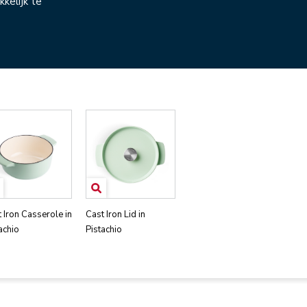
kkelijk te
 Iron Casserole in
Cast Iron Lid in
achio
Pistachio