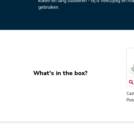
koken en lang sudderen - hij is veelzijdig en ma
gebruiken.
What's in the box?
Cast
Pist