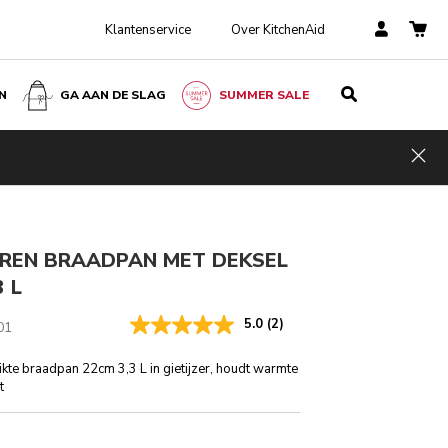
Klantenservice
Over KitchenAid
N
GA AAN DE SLAG
SUMMER SALE
€ 190,00
IN WINKELWAGEN
€ 152,00
Kosten
Incl. VAT
Hid
besparen
€ 38,00
EREN BRAADPAN MET DEKSEL
3 L
5.0
(2)
01
ikte braadpan 22cm 3,3 L in gietijzer, houdt warmte
t