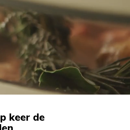
op keer de
den