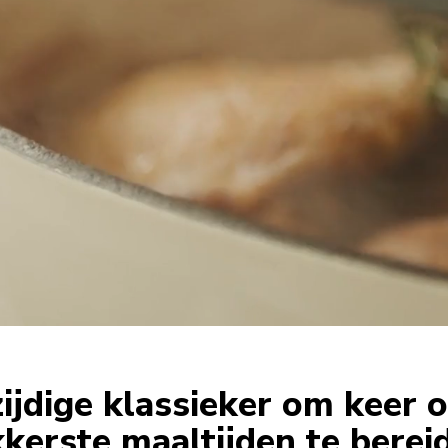
ijdige klassieker om keer 
kkerste maaltijden te berei