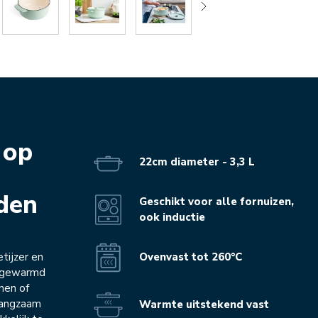
 op
22cm diameter - 3,3 L
iden
Geschikt voor alle fornuizen,
ook inductie
Ovenvast tot 260°C
tijzer en
opgewarmd
inen of
langzaam
Warmte uitstekend vast