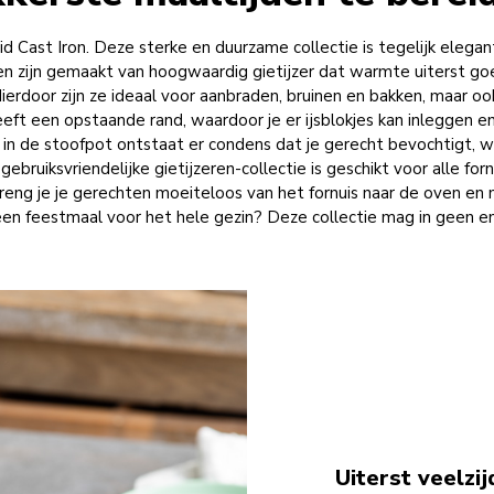
 Cast Iron. Deze sterke en duurzame collectie is tegelijk elegant e
n zijn gemaakt van hoogwaardig gietijzer dat warmte uiterst go
ierdoor zijn ze ideaal voor aanbraden, bruinen en bakken, maar o
ft een opstaande rand, waardoor je er ijsblokjes kan inleggen en h
 in de stoofpot ontstaat er condens dat je gerecht bevochtigt, w
 gebruiksvriendelijke gietijzeren-collectie is geschikt voor alle forn
eng je je gerechten moeiteloos van het fornuis naar de oven en na
een feestmaal voor het hele gezin? Deze collectie mag in geen e
Uiterst veelzij