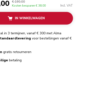
,00
€ 190,00
Incl. VAT
Kosten besparen
€ 38,00
IN WINKELWAGEN
al in 3 termijnen, vanaf € 300 met Alma
standaardlevering
voor bestellingen vanaf €
en
gratis retourneren
ilige
betaling