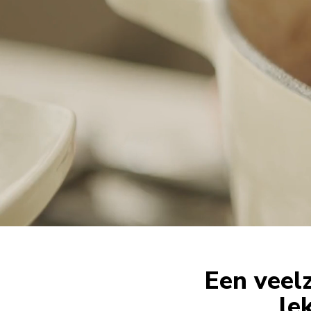
Een veelz
le