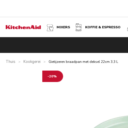
MIXERS
KOFFIE & ESPRESSO
GIETIJZEREN BRAADPAN MET DEKSEL 22CM 3,3 L
Thuis
Kookgerei
>
>
Gietijzeren braadpan met deksel 22cm 3,3 L
-20%