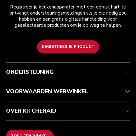
Registreer je keukenapparaten met een gerust hart. Je
ontvangt ondersteuningsmeldingen als je die nodig zou
hebben en een gratis digitale handleiding voor
geselecteerde producten om je op weg te helpen.
REGISTREER JE PRODUCT
Health check
Algemene voorwaarden
Het merk
Zoek een winkel
Klantenservice
Verzending en levering
Onze geschiedenis
ONDERSTEUNING
Je bestelling volgen
Retournering en terugbetaling
Garantie en documenten
Imprint
Contact opnemen
Toegankelijkheidsverklaring
Veelgestelde vragen
ODR
VOORWAARDEN WEBWINKEL
OVER KITCHENAID