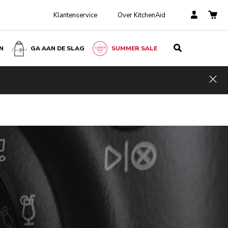
Klantenservice
Over KitchenAid
N
GA AAN DE SLAG
SUMMER SALE
Hid