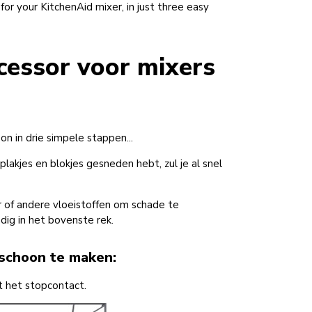
r your KitchenAid mixer, in just three easy
cessor voor mixers
n in drie simpele stappen...
akjes en blokjes gesneden hebt, zul je al snel
of andere vloeistoffen om schade te
ig in het bovenste rek.
schoon te maken:
it het stopcontact.