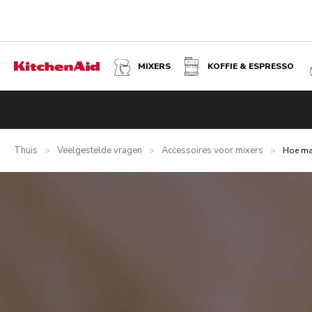
MIXERS
KOFFIE & ESPRESSO
Thuis
Veelgestelde vragen
Accessoires voor mixers
>
>
>
Hoe ma