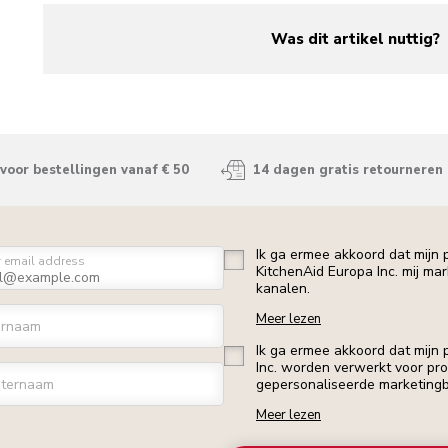
Was dit artikel nuttig?
yes
no
voor bestellingen vanaf € 50
14 dagen gratis retourneren
Ik ga ermee akkoord dat mijn
r email address
KitchenAid Europa Inc. mij ma
kanalen.
Meer lezen
ornaam
Ik ga ermee akkoord dat mijn
Inc. worden verwerkt voor profi
ternaam
gepersonaliseerde marketingb
Meer lezen