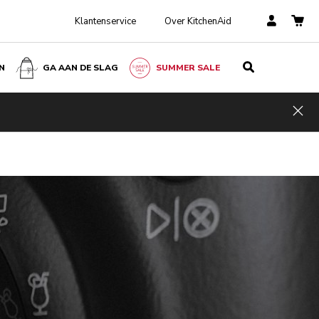
Klantenservice
Over KitchenAid
N
GA AAN DE SLAG
SUMMER SALE
Hid