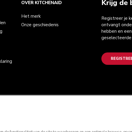
Krijg de 
OVER KITCHENAID
Het merk
Registreer je 
den
Onze geschiedenis
ontvangt onder
ng
hebben en een 
geselecteerde
REGISTRE
laring
 de functionaliteit van de site te waarborgen en een optimale browse-ervarin