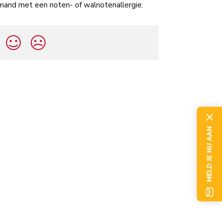
emand met een noten- of walnotenallergie.
MELD JE NU AAN