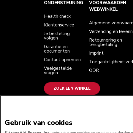
Health check
Algemene voorwaarden
Het merk
Zoek een winkel
ONDERSTEUNING
VOORWAARDEN
Klantenservice
Verzending en levering
Onze geschiedenis
Je bestelling volgen
Retournering en terugbetaling
WEBWINKEL
Garantie en documenten
Imprint
Health check
Contact opnemen
Toegankelijkheidsverklaring
Veelgestelde vragen
ODR
Algemene voorwaar
Klantenservice
Verzending en leveri
Je bestelling
volgen
Retournering en
terugbetaling
Garantie en
documenten
Imprint
Contact opnemen
Toegankelijkheidsverk
Veelgestelde
ODR
vragen
ZOEK EEN WINKEL
WE ACCEPTEREN
Gebruik van cookies
KitchenAid Europa, Inc.
gebruikt eigen cookies en cookies van derden om