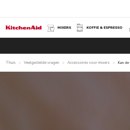
MIXERS
KOFFIE & ESPRESSO
Thuis
Veelgestelde vragen
Accessoires voor mixers
>
>
>
Kan de 