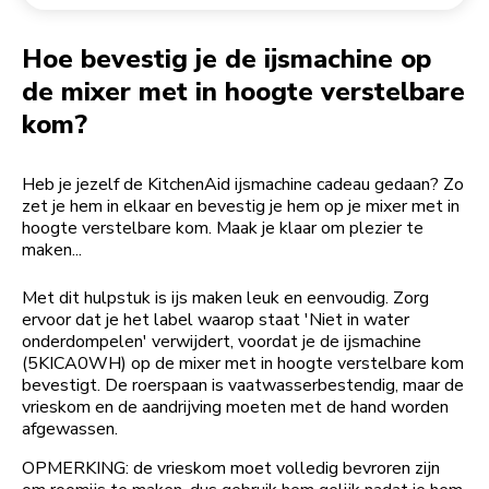
Een bestelling retourneren
Koffiemolen
My Account
Hoe bevestig je de ijsmachine op
de mixer met in hoogte verstelbare
kom?
Heb je jezelf de KitchenAid ijsmachine cadeau gedaan? Zo
zet je hem in elkaar en bevestig je hem op je mixer met in
hoogte verstelbare kom. Maak je klaar om plezier te
maken...
Met dit hulpstuk is ijs maken leuk en eenvoudig. Zorg
ervoor dat je het label waarop staat 'Niet in water
onderdompelen' verwijdert, voordat je de ijsmachine
(5KICA0WH) op de mixer met in hoogte verstelbare kom
bevestigt. De roerspaan is vaatwasserbestendig, maar de
vrieskom en de aandrijving moeten met de hand worden
afgewassen.
OPMERKING: de vrieskom moet volledig bevroren zijn