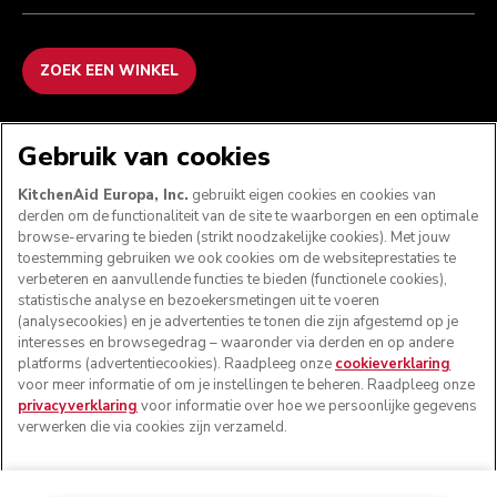
ZOEK EEN WINKEL
WE ACCEPTEREN
Gebruik van cookies
KitchenAid Europa, Inc.
gebruikt eigen cookies en cookies van
derden om de functionaliteit van de site te waarborgen en een optimale
browse-ervaring te bieden (strikt noodzakelijke cookies). Met jouw
VOLG ONS
toestemming gebruiken we ook cookies om de websiteprestaties te
verbeteren en aanvullende functies te bieden (functionele cookies),
statistische analyse en bezoekersmetingen uit te voeren
(analysecookies) en je advertenties te tonen die zijn afgestemd op je
interesses en browsegedrag – waaronder via derden en op andere
platforms (advertentiecookies). Raadpleeg onze
cookieverklaring
voor meer informatie of om je instellingen te beheren. Raadpleeg onze
privacyverklaring
voor informatie over hoe we persoonlijke gegevens
verwerken die via cookies zijn verzameld.