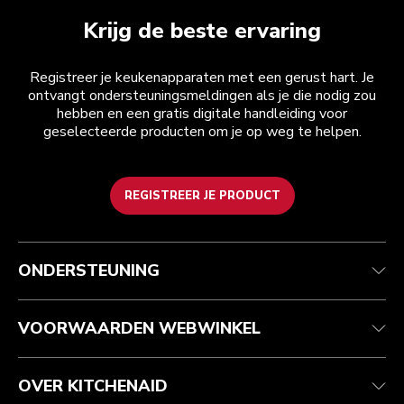
Krijg de beste ervaring
Registreer je keukenapparaten met een gerust hart. Je
ontvangt ondersteuningsmeldingen als je die nodig zou
hebben en een gratis digitale handleiding voor
geselecteerde producten om je op weg te helpen.
REGISTREER JE PRODUCT
Health check
Algemene voorwaarden
Het merk
Zoek een winkel
Klantenservice
Verzending en levering
Onze geschiedenis
ONDERSTEUNING
Je bestelling volgen
Retournering en terugbetaling
Garantie en documenten
Imprint
Contact opnemen
Toegankelijkheidsverklaring
Veelgestelde vragen
ODR
VOORWAARDEN WEBWINKEL
OVER KITCHENAID