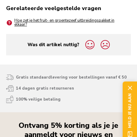
Gerelateerde veelgestelde vragen
Hoe zet je het fruit- en groentezeef uitbreidingspakket in
elkaar?
Was dit artikel nuttig?
yes
no
Gratis standaardlevering voor bestellingen vanaf € 50
14 dagen gratis retourneren
MELD JE NU AAN
100% veilige betaling
Ontvang 5% korting als je je
aanmeldt voor nieuws en