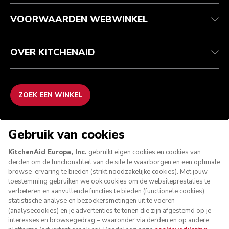
Veelgestelde vragen
ODR
VOORWAARDEN WEBWINKEL
OVER KITCHENAID
ZOEK EEN WINKEL
WE ACCEPTEREN
Gebruik van cookies
KitchenAid Europa, Inc.
gebruikt eigen cookies en cookies van
derden om de functionaliteit van de site te waarborgen en een optimale
browse-ervaring te bieden (strikt noodzakelijke cookies). Met jouw
VOLG ONS
toestemming gebruiken we ook cookies om de websiteprestaties te
verbeteren en aanvullende functies te bieden (functionele cookies),
statistische analyse en bezoekersmetingen uit te voeren
(analysecookies) en je advertenties te tonen die zijn afgestemd op je
interesses en browsegedrag – waaronder via derden en op andere