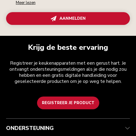
Meer lezen
AANMELDEN
Krijg de beste ervaring
Registreer je keukenapparaten met een gerust hart. Je
ontvangt ondersteuningsmeldingen als je die nodig zou
hebben en een gratis digitale handleiding voor
geselecteerde producten om je op weg te helpen.
REGISTREER JE PRODUCT
Health check
Algemene voorwaarden
Het merk
Zoek een winkel
Klantenservice
Verzending en levering
Onze geschiedenis
ONDERSTEUNING
Je bestelling volgen
Retournering en terugbetaling
Garantie en documenten
Imprint
Contact opnemen
Toegankelijkheidsverklaring