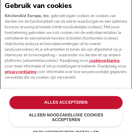
WE ACCEPTEREN
Gebruik van cookies
KitchenAid Europa, Inc.
gebruikt eigen cookies en cookies van
derden om de functionaliteit van de site te waarborgen en een optimale
browse-ervaring te bieden (strikt noodzakelijke cookies). Met jouw
VOLG ONS
toestemming gebruiken we ook cookies om de websiteprestaties te
verbeteren en aanvullende functies te bieden (functionele cookies),
statistische analyse en bezoekersmetingen uit te voeren
(analysecookies) en je advertenties te tonen die zijn afgestemd op je
interesses en browsegedrag – waaronder via derden en op andere
platforms (advertentiecookies). Raadpleeg onze
cookieverklaring
voor meer informatie of om je instellingen te beheren. Raadpleeg onze
privacyverklaring
voor informatie over hoe we persoonlijke gegevens
verwerken die via cookies zijn verzameld.
© KitchenAid 2026 - Alle rechten voorbehouden.
ALLES ACCEPTEREN
KitchenAid en het design van de mixer zijn handelsmerken
in de Verenigde Staten en andere landen.
ALLEEN NOODZAKELIJKE COOKIES
ACCEPTEREN
Mijn cookies beheren
Privacyverklaring
Cookiebeleid
Andere landen
Online geschillenafhandeling