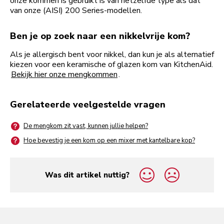
onze kommen is gebruikt is van hetzelfde type als dat
van onze (AISI) 200 Series-modellen.
Ben je op zoek naar een nikkelvrije kom?
Als je allergisch bent voor nikkel, dan kun je als alternatief
kiezen voor een keramische of glazen kom van KitchenAid.
Bekijk hier onze mengkommen
.
Gerelateerde veelgestelde vragen
De mengkom zit vast, kunnen jullie helpen?
Hoe bevestig je een kom op een mixer met kantelbare kop?
Was dit artikel nuttig?
yes
no