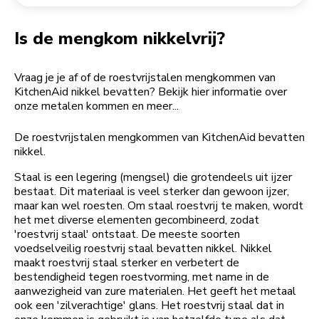
Een bestelling retourneren
Koffiemolen
My Account
Is de mengkom nikkelvrij?
Vraag je je af of de roestvrijstalen mengkommen van
KitchenAid nikkel bevatten? Bekijk hier informatie over
onze metalen kommen en meer...
De roestvrijstalen mengkommen van KitchenAid bevatten
nikkel.
Staal is een legering (mengsel) die grotendeels uit ijzer
bestaat. Dit materiaal is veel sterker dan gewoon ijzer,
maar kan wel roesten. Om staal roestvrij te maken, wordt
het met diverse elementen gecombineerd, zodat
'roestvrij staal' ontstaat. De meeste soorten
voedselveilig roestvrij staal bevatten nikkel. Nikkel
maakt roestvrij staal sterker en verbetert de
bestendigheid tegen roestvorming, met name in de
aanwezigheid van zure materialen. Het geeft het metaal
ook een 'zilverachtige' glans. Het roestvrij staal dat in