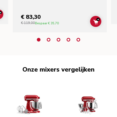
+
€ 83,30
ADD TO CART
+
€ 119,00
ADD TO C
Bespaar
€ 35,70
Onze mixers vergelijken