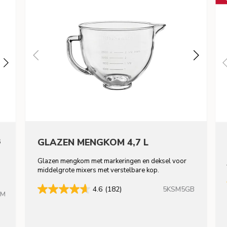
8
GLAZEN MENGKOM 4,7 L
Glazen mengkom met markeringen en deksel voor
middelgrote mixers met verstelbare kop.
5KSM5GB
4.6
(182)
HM