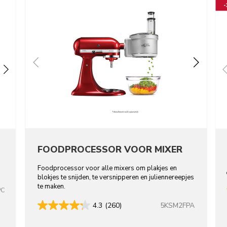
FOODPROCESSOR VOOR MIXER
Foodprocessor voor alle mixers om plakjes en
blokjes te snijden, te versnipperen en juliennereepjes
te maken.
PC
5KSM2FPA
4.3
(260)