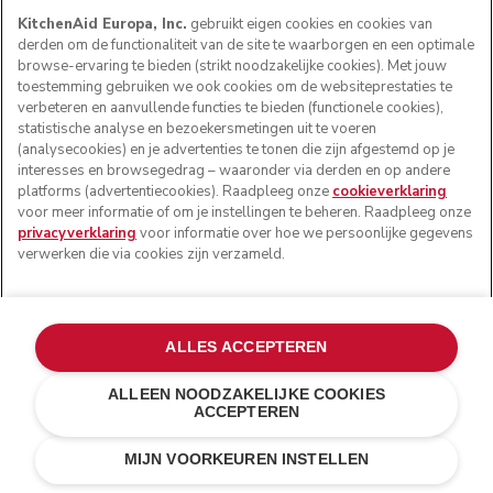
KitchenAid Europa, Inc.
gebruikt eigen cookies en cookies van
derden om de functionaliteit van de site te waarborgen en een optimale
browse-ervaring te bieden (strikt noodzakelijke cookies). Met jouw
toestemming gebruiken we ook cookies om de websiteprestaties te
verbeteren en aanvullende functies te bieden (functionele cookies),
statistische analyse en bezoekersmetingen uit te voeren
(analysecookies) en je advertenties te tonen die zijn afgestemd op je
interesses en browsegedrag – waaronder via derden en op andere
platforms (advertentiecookies). Raadpleeg onze
cookieverklaring
voor meer informatie of om je instellingen te beheren. Raadpleeg onze
privacyverklaring
voor informatie over hoe we persoonlijke gegevens
verwerken die via cookies zijn verzameld.
Personaliseer met een gravering
€ 20,00
ALLES ACCEPTEREN
Je gravering (0/24)
ALLEEN NOODZAKELIJKE COOKIES
ACCEPTEREN
Velvet blue
€ 599,00
IN WINKELWAGEN
€ 449,25
MIJN VOORKEUREN INSTELLEN
Kosten besparen
€ 149,75