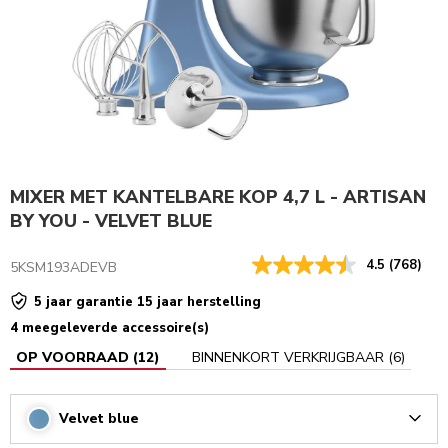
MIXER MET KANTELBARE KOP 4,7 L - ARTISAN
BY YOU - VELVET BLUE
4.5
(768)
5KSM193ADEVB
5 jaar garantie 15 jaar herstelling
4 meegeleverde accessoire(s)
OP VOORRAAD
(
12
)
BINNENKORT VERKRIJGBAAR
(
6
)
Velvet blue
Arrow