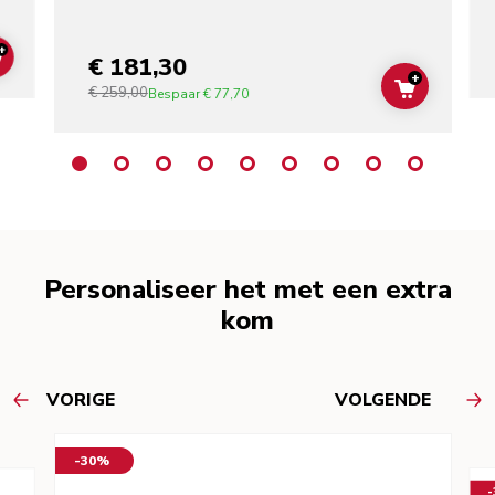
+
€ 181,30
ADD TO CART
+
€ 259,00
ADD TO C
Bespaar
€ 77,70
Personaliseer het met een extra
kom
VORIGE
VOLGENDE
-30%