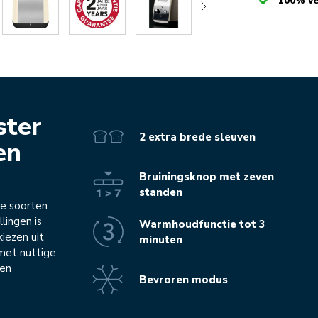
Checked
100% ve
ster
2 extra brede sleuven
en
Bruiningsknop met zeven
standen
le soorten
lingen is
Warmhoudfunctie tot 3
kiezen uit
minuten
 met nuttige
 en
Bevroren modus