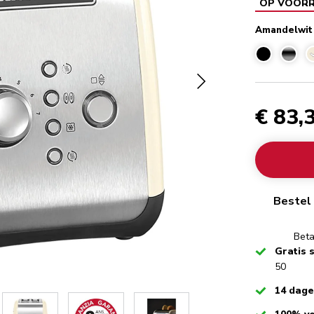
OP VOOR
Amandelwit
€ 83,
Bestel 
Beta
Checked
Gratis 
50
Checked
14 dag