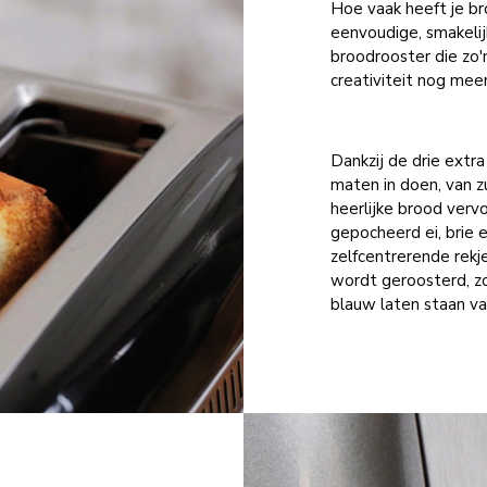
Hoe vaak heeft je br
eenvoudige, smakelij
broodrooster die zo'
creativiteit nog meer
Dankzij de drie extra
maten in doen, van
heerlijke brood verv
gepocheerd ei, brie 
zelfcentrerende rekje
wordt geroosterd, z
blauw laten staan va