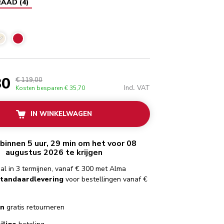
RAAD
(
4
)
Amandelwit
30
€ 119,00
Incl. VAT
Kosten besparen
€ 35,70
IN WINKELWAGEN
binnen 5 uur, 29 min om het voor 08
augustus 2026 te krijgen
al in 3 termijnen, vanaf € 300 met Alma
standaardlevering
voor bestellingen vanaf €
en
gratis retourneren