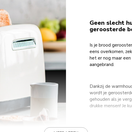
Geen slecht h
geroosterde 
Is je brood gerooste
eens overkomen, zek
het er nog maar een 
aangebrand.
Dankzij de warmhoud
wordt je geroosterde
gehouden als je verge
drukke mensen! Je k