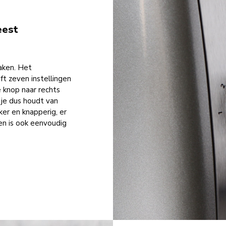
eest
raken. Het
ft zeven instellingen
e knop naar rechts
f je dus houdt van
ker en knapperig, er
tten is ook eenvoudig