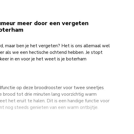
umeur meer door een vergeten
boterham
rd, maar ben je het vergeten? Het is ons allemaal wel
er als we een hectische ochtend hebben. Je stopt
keer in en voor je het weet is je boterham
functie op deze broodrooster voor twee sneetjes
 brood tot drie minuten lang voorzichtig warm
et het eruit te halen. Dit is een handige functie voor
unt nog steeds genieten van een warm ontbijtje.