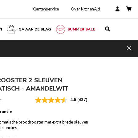
Klantenservice
Over KitchenAid
N
GA AAN DE SLAG
SUMMER SALE
Amandelwit
€ 119,00
IN WINKELWAGEN
€ 83,30
Kosten
Hid
ngen
Incl. VAT
besparen
€ 35,70
OOSTER 2 SLEUVEN
TISCH - AMANDELWIT
4.6
(437)
C
rantie
matische broodrooster met extra brede sleuven
e functies.