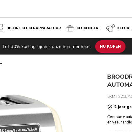
KLEINE KEUKENAPPARATUUR
KEUKENGEREI
KLEURE
WIT
Tot 30% korting tijdens onze Summer Sale!
de producten
Inspiratie
Technische specificaties
NU KOPEN
Beoordeli
CH
BROODR
AUTOMA
5KMT221EA
2 jaar ga
Compacte auto
en veel handig