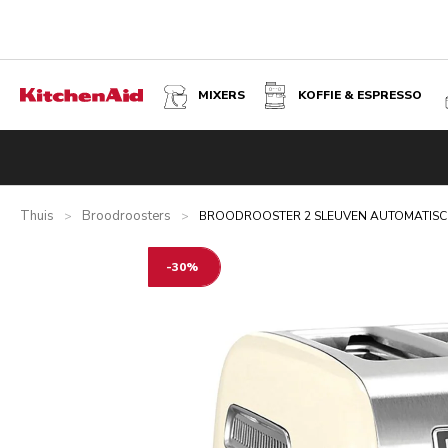
MIXERS
KOFFIE & ESPRESSO
BROODROOSTER 2 SLEUVEN AUTOMATISCH - AMANDEL
Overzicht
Wat zit er in de doos?
Voordelen
Gerelateer
Thuis
Broodroosters
>
>
BROODROOSTER 2 SLEUVEN AUTOMATIS
-30%