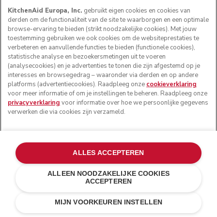
KitchenAid Europa, Inc.
gebruikt eigen cookies en cookies van
derden om de functionaliteit van de site te waarborgen en een optimale
browse-ervaring te bieden (strikt noodzakelijke cookies). Met jouw
toestemming gebruiken we ook cookies om de websiteprestaties te
verbeteren en aanvullende functies te bieden (functionele cookies),
statistische analyse en bezoekersmetingen uit te voeren
(analysecookies) en je advertenties te tonen die zijn afgestemd op je
interesses en browsegedrag – waaronder via derden en op andere
platforms (advertentiecookies). Raadpleeg onze
cookieverklaring
voor meer informatie of om je instellingen te beheren. Raadpleeg onze
privacyverklaring
voor informatie over hoe we persoonlijke gegevens
verwerken die via cookies zijn verzameld.
ALLES ACCEPTEREN
ALLEEN NOODZAKELIJKE COOKIES
ACCEPTEREN
Roestvrij staal
€ 119,00
IN WINKELWAGEN
€ 83,30
MIJN VOORKEUREN INSTELLEN
Kosten besparen
€ 35,70