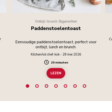
Ontbijt / brunch, Bijgerechten
Paddenstoelentoast
r
C
Eenvoudige paddenstoelentoast, perfect voor
ontbijt, lunch en brunch.
KitchenAid chef-kok - 28 mei 2026
20 minuten
Duration
LEZEN