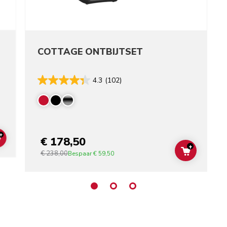
COTTAGE ONTBIJTSET
4.3
(102)
+
€ 178,50
ADD TO CART
+
€ 238,00
ADD TO C
Bespaar
€ 59,50