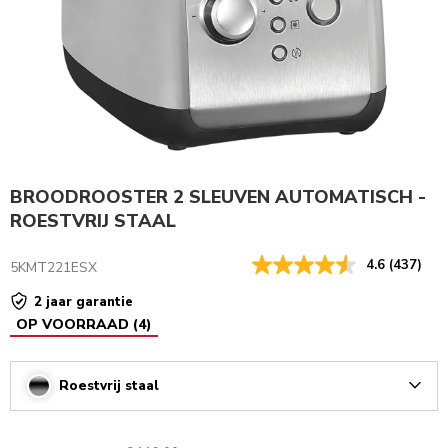
BROODROOSTER 2 SLEUVEN AUTOMATISCH -
ROESTVRIJ STAAL
4.6
(437)
5KMT221ESX
2 jaar garantie
OP VOORRAAD
(
4
)
Roestvrij staal
Arrow