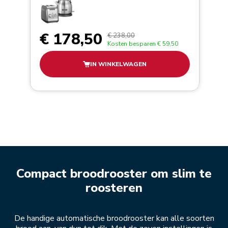
€ 178,50
€ 238,00
Kosten besparen
€ 59,50
IN WINKELWAGEN
Compact broodrooster om slim te
roosteren
De handige automatische broodrooster kan alle soorten