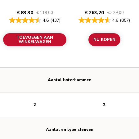
€ 83,30
€ 263,20
€ 119,00
€ 329,00
4.6
(437)
4.6
(857)
TOEVOEGEN AAN
NU KOPEN
WINKELWAGEN
Aantal boterhammen
2
2
Aantal en type sleuven