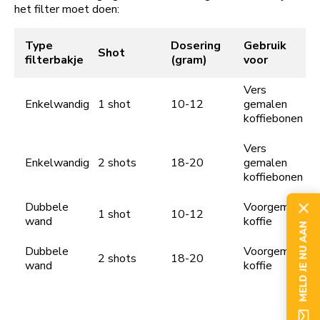
het filter moet doen:
Type
Dosering
Gebruik
Shot
filterbakje
(gram)
voor
Vers
Enkelwandig
1 shot
10-12
gemalen
koffiebonen
Vers
Enkelwandig
2 shots
18-20
gemalen
koffiebonen
Dubbele
Voorgemalen
1 shot
10-12
wand
koffie
MELD JE NU AAN
Dubbele
Voorgemalen
2 shots
18-20
wand
koffie