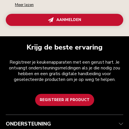
Meer lezen
AANMELDEN
Krijg de beste ervaring
Registreer je keukenapparaten met een gerust hart. Je
ontvangt ondersteuningsmeldingen als je die nodig zou
hebben en een gratis digitale handleiding voor
geselecteerde producten om je op weg te helpen.
REGISTREER JE PRODUCT
Health check
Algemene voorwaarden
Het merk
Zoek een winkel
Klantenservice
Verzending en levering
Onze geschiedenis
ONDERSTEUNING
Je bestelling volgen
Retournering en terugbetaling
Garantie en documenten
Imprint