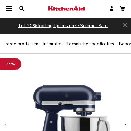
Tot 30% korting tijdens onze Summer Sale!
Hi
lateerde producten
Inspiratie
Technische specificaties
Beoor
-15%