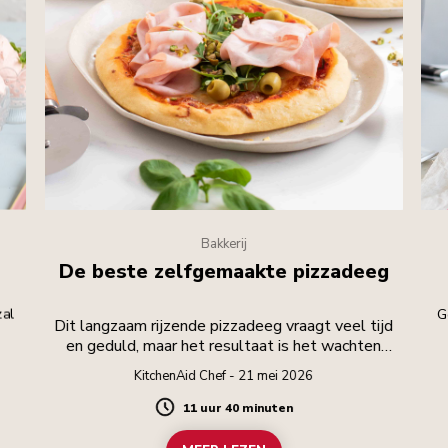
Bakkerij
De beste zelfgemaakte pizzadeeg
zal
G
Dit langzaam rijzende pizzadeeg vraagt veel tijd
en geduld, maar het resultaat is het wachten
waard.
KitchenAid Chef - 21 mei 2026
11 uur 40 minuten
Duration