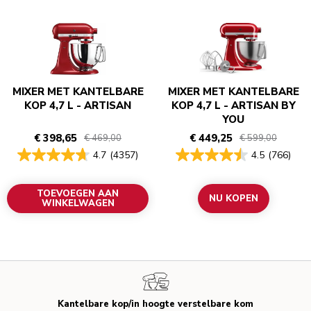
MIXER MET KANTELBARE
MIXER MET KANTELBARE
KOP 4,7 L - ARTISAN
KOP 4,7 L - ARTISAN BY
YOU
€ 398,65
€ 449,25
€ 469,00
€ 599,00
4.7
(4357)
4.5
(766)
TOEVOEGEN AAN
NU KOPEN
WINKELWAGEN
Kantelbare kop/in hoogte verstelbare kom