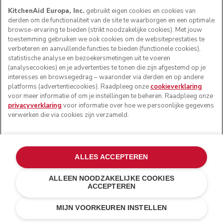
KitchenAid Europa, Inc.
gebruikt eigen cookies en cookies van
derden om de functionaliteit van de site te waarborgen en een optimale
browse-ervaring te bieden (strikt noodzakelijke cookies). Met jouw
toestemming gebruiken we ook cookies om de websiteprestaties te
verbeteren en aanvullende functies te bieden (functionele cookies),
statistische analyse en bezoekersmetingen uit te voeren
(analysecookies) en je advertenties te tonen die zijn afgestemd op je
interesses en browsegedrag – waaronder via derden en op andere
platforms (advertentiecookies). Raadpleeg onze
cookieverklaring
voor meer informatie of om je instellingen te beheren. Raadpleeg onze
privacyverklaring
voor informatie over hoe we persoonlijke gegevens
verwerken die via cookies zijn verzameld.
ALLES ACCEPTEREN
ALLEEN NOODZAKELIJKE COOKIES
ACCEPTEREN
Ink blue
€ 469,00
IN WINKELWAGEN
€ 398,65
MIJN VOORKEUREN INSTELLEN
Kosten besparen
€ 70,35