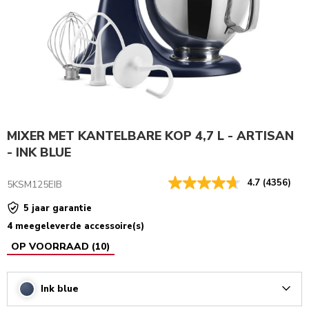
MIXER MET KANTELBARE KOP 4,7 L - ARTISAN
- INK BLUE
4.7
(4356)
5KSM125EIB
5 jaar garantie
4 meegeleverde accessoire(s)
OP VOORRAAD
(
10
)
Ink blue
Arrow