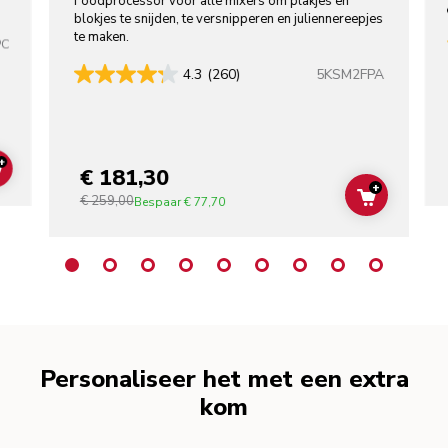
Foodprocessor voor alle mixers om plakjes en
blokjes te snijden, te versnipperen en juliennereepjes
te maken.
PC
5KSM2FPA
4.3
(260)
+
€ 181,30
ADD TO CART
+
€ 259,00
ADD TO C
Bespaar
€ 77,70
Personaliseer het met een extra
kom