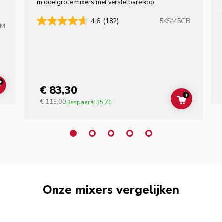
middelgrote mixers met verstelbare kop.
5KSM5GB
4.6
(182)
HM
+
€ 83,30
ADD TO CART
+
€ 119,00
ADD TO C
Bespaar
€ 35,70
Onze mixers vergelijken