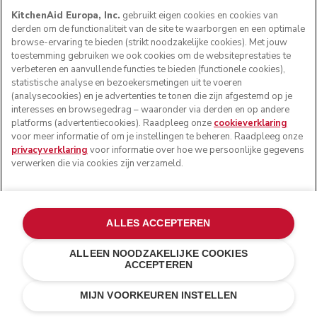
KitchenAid Europa, Inc.
gebruikt eigen cookies en cookies van
derden om de functionaliteit van de site te waarborgen en een optimale
browse-ervaring te bieden (strikt noodzakelijke cookies). Met jouw
toestemming gebruiken we ook cookies om de websiteprestaties te
verbeteren en aanvullende functies te bieden (functionele cookies),
statistische analyse en bezoekersmetingen uit te voeren
(analysecookies) en je advertenties te tonen die zijn afgestemd op je
interesses en browsegedrag – waaronder via derden en op andere
platforms (advertentiecookies). Raadpleeg onze
cookieverklaring
voor meer informatie of om je instellingen te beheren. Raadpleeg onze
privacyverklaring
voor informatie over hoe we persoonlijke gegevens
verwerken die via cookies zijn verzameld.
ALLES ACCEPTEREN
ALLEEN NOODZAKELIJKE COOKIES
ACCEPTEREN
Porcelain white
€ 469,00
IN WINKELWAGEN
€ 398,65
MIJN VOORKEUREN INSTELLEN
Kosten besparen
€ 70,35