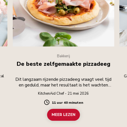
Bakkerij
De beste zelfgemaakte pizzadeeg
zal
G
Dit langzaam rijzende pizzadeeg vraagt veel tijd
en geduld, maar het resultaat is het wachten
waard.
KitchenAid Chef - 21 mei 2026
11 uur 40 minuten
Duration
MEER LEZEN