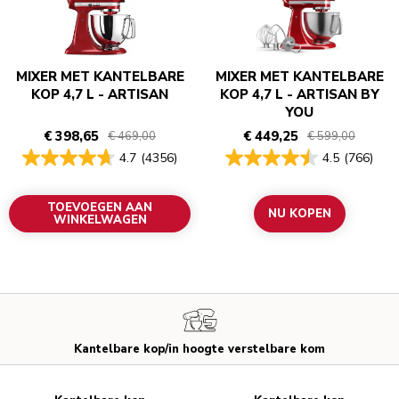
MIXER MET KANTELBARE
MIXER MET KANTELBARE
KOP 4,7 L - ARTISAN
KOP 4,7 L - ARTISAN BY
YOU
€ 398,65
€ 449,25
€ 469,00
€ 599,00
4.7
(4356)
4.5
(766)
TOEVOEGEN AAN
NU KOPEN
WINKELWAGEN
Kantelbare kop/in hoogte verstelbare kom