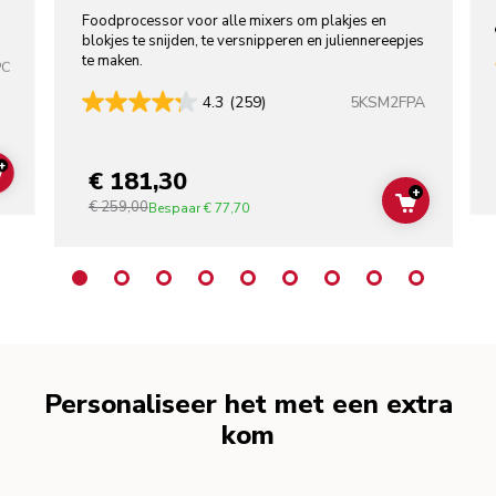
Foodprocessor voor alle mixers om plakjes en
blokjes te snijden, te versnipperen en juliennereepjes
te maken.
PC
5KSM2FPA
4.3
(259)
+
€ 181,30
ADD TO CART
+
€ 259,00
ADD TO C
Bespaar
€ 77,70
Personaliseer het met een extra
kom