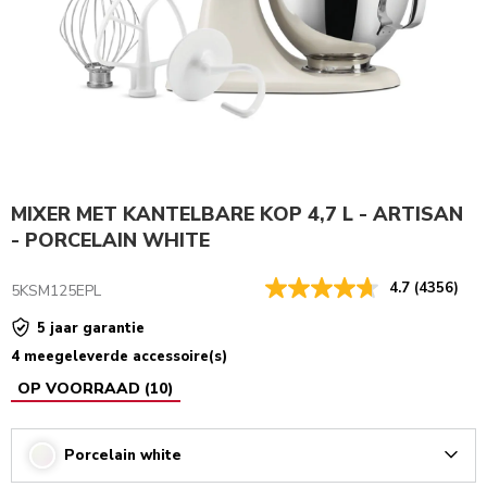
MIXER MET KANTELBARE KOP 4,7 L - ARTISAN
- PORCELAIN WHITE
4.7
(4356)
5KSM125EPL
5 jaar garantie
4 meegeleverde accessoire(s)
OP VOORRAAD
(
10
)
Porcelain white
Arrow