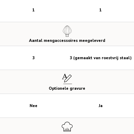
1
1
Aantal mengaccessoires meegeleverd
3
3 (gemaakt van roestvrij staal)
Optionele gravure
Nee
Ja