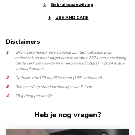
Gebruiksaanwijzing
USE AND CARE
Disclaimers
Bron: Euromonitor International Limited: gebaseerd op
onderzoek op maat uitgevoerd in oktober 2024 met betrekking
tot de verkoopwaarde (in Amerikaanse Dollars) in 2024 in alle
verkoopkanalen.
Op basis van 473 ml dikke room (36% vetinhoud)
Gebaseerd op standaardkoekjes van 5,1 cm
28 g deeg per koekje.
Heb je nog vragen?