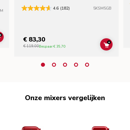
5KSM5GB
4.6
(182)
HM
+
€ 83,30
ADD TO CART
+
€ 119,00
ADD TO C
Bespaar
€ 35,70
Onze mixers vergelijken