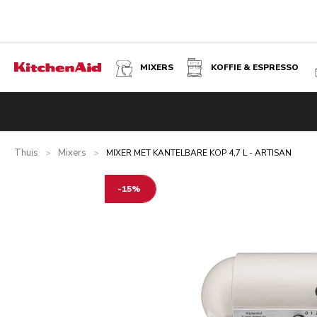
MIXERS
KOFFIE & ESPRESSO
MIXER MET KANTELBARE KOP 4,7 L - ARTISAN - MILKSHA
Overzicht
Wat zit er in de doos?
Voordelen
Gerelateer
Thuis
Mixers
>
>
MIXER MET KANTELBARE KOP 4,7 L - ARTISAN
-15%