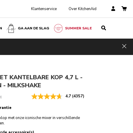
Klantenservice
Over KitchenAid
N
GA AAN DE SLAG
SUMMER SALE
Milkshake
€ 469,00
IN WINKELWAGEN
€ 398,65
Kosten
Hid
ngen
Incl. VAT
besparen
€ 70,35
ET KANTELBARE KOP 4,7 L -
 - MILKSHAKE
4.7
(4357)
H
rantie
klop met onze iconische mixer in verschillende
ren.
rde accessoire(s)