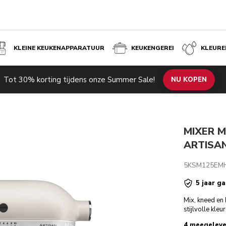
KLEINE KEUKENAPPARATUUR
KEUKENGEREI
KLEURE
KE
Tot 30% korting tijdens onze Summer Sale!
de producten
Inspiratie
Technische specificaties
NU KOPEN
Beoordeli
MIXER M
ARTISAN
5KSM125EM
5 jaar ga
Mix, kneed en 
stijlvolle kleu
4 meegeleve