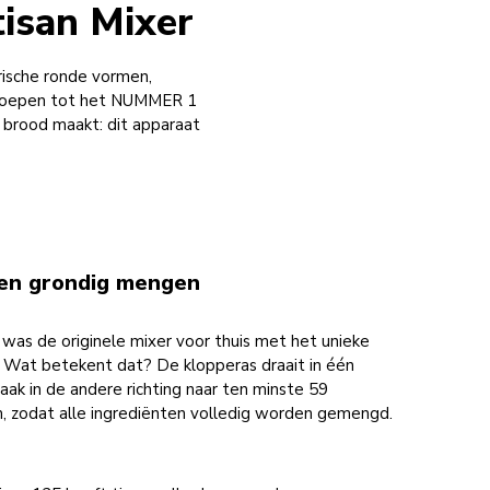
geroepen tot het NUMMER 1
brood maakt: dit apparaat
 en grondig mengen
was de originele mixer voor thuis met het unieke
. Wat betekent dat? De klopperas draait in één
aak in de andere richting naar ten minste 59
m, zodat alle ingrediënten volledig worden gemengd.
san 125 heeft tien snelheden, voor de
e nodig hebt. Zet de snelheidshendel in de gewenste
er het werk doen. Kies van snelheid 1 voor voorzichtig
6 voor kloppen en opschuimen en snelheid 10 voor