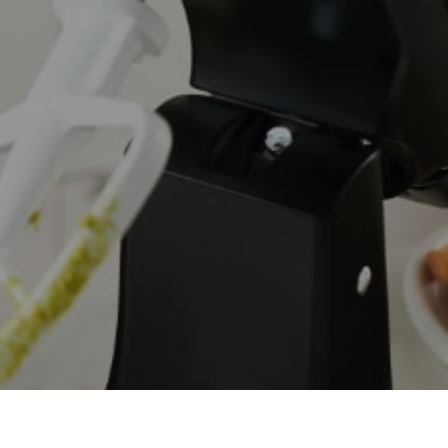
tisan Mixer
arische ronde vormen,