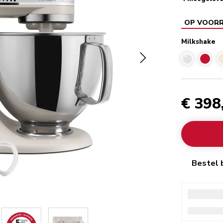
OP VOOR
Milkshake
Milkshake
€ 398
Bestel 
Checked
Gratis 
50
Checked
14 dag