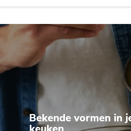
Bekende vormen in j
keuken
Deze Artisan Mixer ziet er niet alleen stijlvol uit, m
paraat voor je volgende culinaire avontuur.