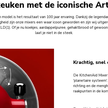
igheid zijn onze mixers een waar icoon geworden en zijn wij uit
). Of je nu koekjes, aardappelpuree, gehaktbrood of gewoon 
laat je niet in de steek.
Krachtig, snel
De KitchenAid Mixer 
'planetaire systeem'
richting en de mengh
raakpunten in de ko
Deze KitchenAid Arti
nauwkeurigheid die j
stand en laat de mix
roeren tot snelheid 