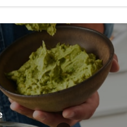
e
aar staat ook