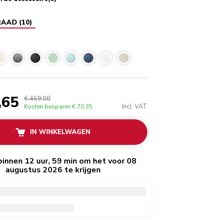
RAAD
(
10
)
,65
€ 469,00
Incl. VAT
Kosten besparen
€ 70,35
IN WINKELWAGEN
binnen 12 uur, 59 min om het voor 08
augustus 2026 te krijgen
standaardlevering
voor bestellingen vanaf €
en
gratis retourneren