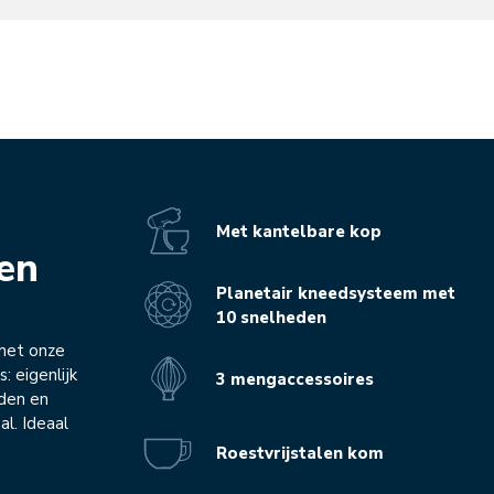
Met kantelbare kop
ken
Planetair kneedsysteem met
10 snelheden
met onze
: eigenlijk
3 mengaccessoires
eden en
al. Ideaal
Roestvrijstalen kom
Voordelen
Gerelateerde producten
Inspiratie
Tech