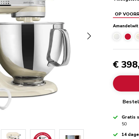
OP VOOR
Amandelwit
€ 398
Bestel
Checked
Gratis 
50
Checked
14 dag