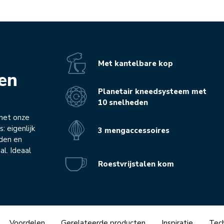
Met kantelbare kop
ken
Planetair kneedsysteem met
10 snelheden
met onze
: eigenlijk
3 mengaccessoires
eden en
al. Ideaal
Roestvrijstalen kom
Voordelen
Gerelateerde producten
Inspiratie
Tech