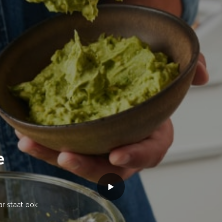
e
aar staat ook