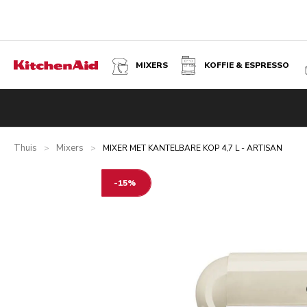
MIXERS
KOFFIE & ESPRESSO
MIXER MET KANTELBARE KOP 4,7 L - ARTISAN - AMAND
Overzicht
Wat zit er in de doos?
Voordelen
Gerelateer
Thuis
Mixers
>
>
MIXER MET KANTELBARE KOP 4,7 L - ARTISAN
-15%