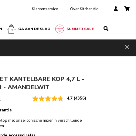
Klantenservice
Over KitchenAid
N
GA AAN DE SLAG
SUMMER SALE
Amandelwit
€ 469,00
IN WINKELWAGEN
€ 398,65
Kosten
Hid
ngen
Incl. VAT
besparen
€ 70,35
ET KANTELBARE KOP 4,7 L -
N - AMANDELWIT
4.7
(4356)
C
rantie
klop met onze iconische mixer in verschillende
ren.
rde accessoire(s)