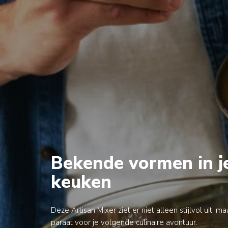
Bekende vormen in j
keuken
Deze Artisan Mixer ziet er niet alleen stijlvol uit, m
paraat voor je volgende culinaire avontuur.