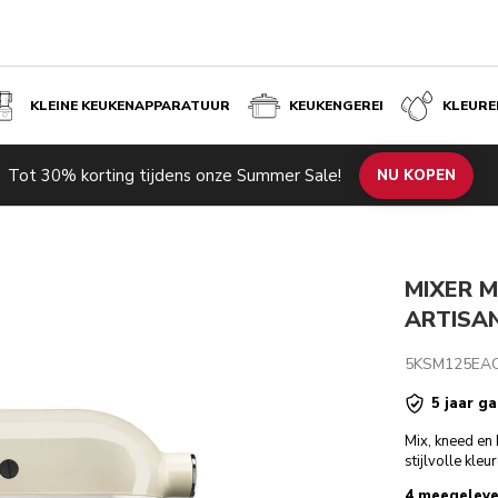
KLEINE KEUKENAPPARATUUR
KEUKENGEREI
KLEURE
ELWIT
Tot 30% korting tijdens onze Summer Sale!
de producten
Inspiratie
Technische specificaties
NU KOPEN
Beoordeli
MIXER M
ARTISA
5KSM125EA
5 jaar ga
Mix, kneed en 
stijlvolle kleu
4 meegeleve