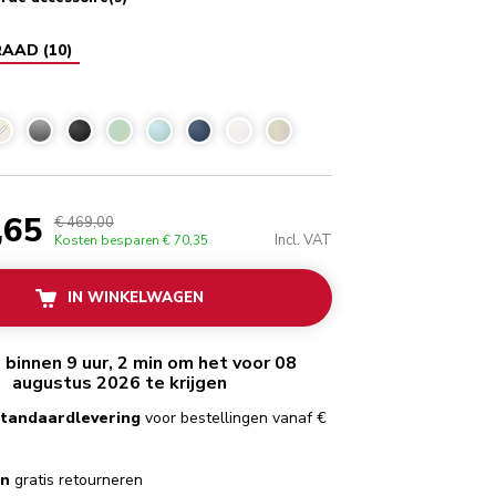
RAAD
(
10
)
Amandelwit
,65
€ 469,00
Incl. VAT
Kosten besparen
€ 70,35
IN WINKELWAGEN
 binnen 9 uur, 2 min om het voor 08
augustus 2026 te krijgen
standaardlevering
voor bestellingen vanaf €
en
gratis retourneren