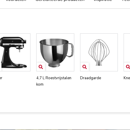
er
4,7 L Roestvrijstalen
Draadgarde
Kne
kom