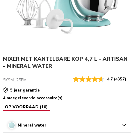
MIXER MET KANTELBARE KOP 4,7 L - ARTISAN
- MINERAL WATER
4.7
(4357)
5KSM125EMI
5 jaar garantie
4 meegeleverde accessoire(s)
OP VOORRAAD
(
10
)
Mineral water
Arrow