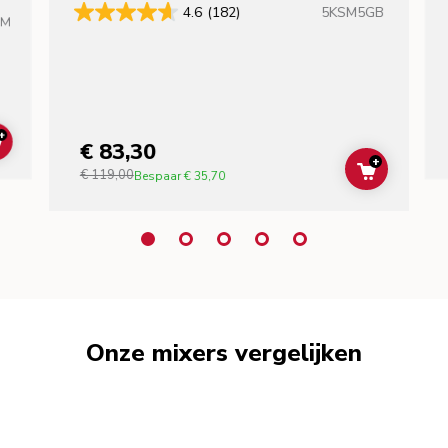
5KSM5GB
4.6
(182)
HM
+
€ 83,30
ADD TO CART
+
€ 119,00
ADD TO C
Bespaar
€ 35,70
Onze mixers vergelijken