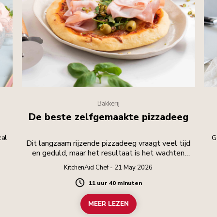
Bakkerij
De beste zelfgemaakte pizzadeeg
zal
G
Dit langzaam rijzende pizzadeeg vraagt veel tijd
en geduld, maar het resultaat is het wachten
waard.
KitchenAid Chef - 21 May 2026
11 uur 40 minuten
Duration
MEER LEZEN