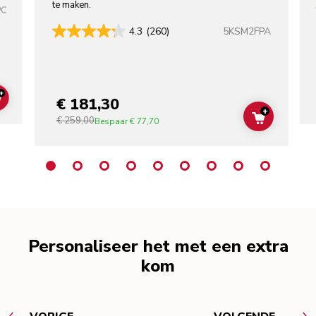
te maken.
PC
5KSM2FPA
4.3
(260)
+
€ 181,30
ADD TO CART
+
€ 259,00
ADD TO C
Bespaar
€ 77,70
Personaliseer het met een extra
kom