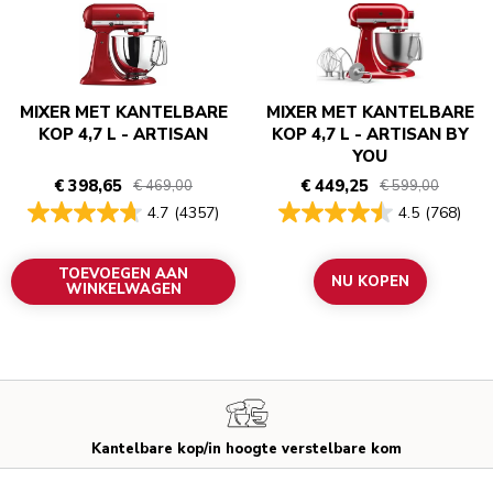
MIXER MET KANTELBARE
MIXER MET KANTELBARE
KOP 4,7 L - ARTISAN
KOP 4,7 L - ARTISAN BY
YOU
€ 398,65
€ 449,25
€ 469,00
€ 599,00
4.7
(4357)
4.5
(768)
TOEVOEGEN AAN
NU KOPEN
WINKELWAGEN
Kantelbare kop/in hoogte verstelbare kom