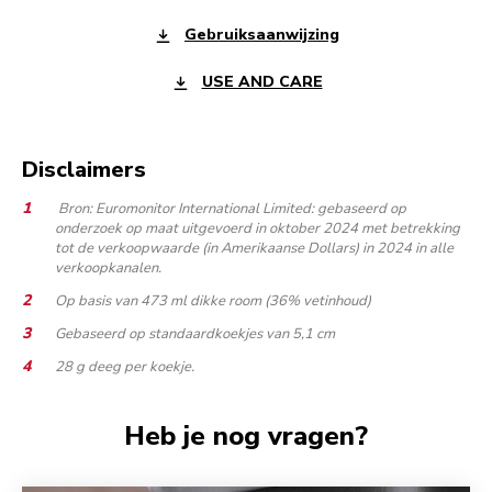
Gebruiksaanwijzing
USE AND CARE
Disclaimers
Bron: Euromonitor International Limited: gebaseerd op
onderzoek op maat uitgevoerd in oktober 2024 met betrekking
tot de verkoopwaarde (in Amerikaanse Dollars) in 2024 in alle
verkoopkanalen.
Op basis van 473 ml dikke room (36% vetinhoud)
Gebaseerd op standaardkoekjes van 5,1 cm
28 g deeg per koekje.
Heb je nog vragen?