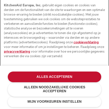
KitchenAid Europa, Inc.
gebruikt eigen cookies en cookies van
derden om de functionaliteit van de site te waarborgen en een optimale
browse-ervaring te bieden (strikt noodzakelijke cookies). Met jouw
toestemming gebruiken we ook cookies om de websiteprestaties te
verbeteren en aanvullende functies te bieden (functionele cookies),
statistische analyse en bezoekersmetingen uit te voeren
(analysecookies) en je advertenties te tonen die zijn afgestemd op je
interesses en browsegedrag – waaronder via derden en op andere
platforms (advertentiecookies). Raadpleeg onze
cookieverklaring
voor meer informatie of om je instellingen te beheren. Raadpleeg onze
privacyverklaring
voor informatie over hoe we persoonlijke gegevens
verwerken die via cookies zijn verzameld.
ALLES ACCEPTEREN
ALLEEN NOODZAKELIJKE COOKIES
ACCEPTEREN
Mineral water
€ 469,00
IN WINKELWAGEN
€ 398,65
MIJN VOORKEUREN INSTELLEN
Kosten besparen
€ 70,35