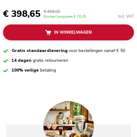
€ 398,65
€ 469,00
Incl. VAT
Kosten besparen
€ 70,35
IN WINKELWAGEN
Checked
Gratis standaardlevering
voor bestellingen vanaf € 50
Checked
14 dagen
gratis retourneren
Checked
100% veilige
betaling