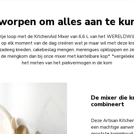
worpen om alles aan te ku
de vrije loop met de KitchenAid Mixer van 6,6 L van het WER
op elk moment van de dag creëren wat je maar wil met deze kr
izzadeeg kneden, cakebeslag mengen, merengues opkloppen en ze
 de mengkom dan bij onze mixer met kantelbare kop*. *vergele
het meten van het piekvermogen in de kom
De mixer die k
combineert
Deze Artisan Kitchen
een machtige aanwins
grootste kominhoud 