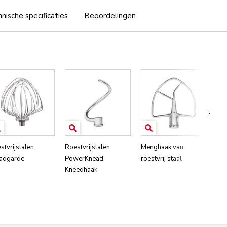
nische specificaties
Beoordelingen
stvrijstalen
Roestvrijstalen
Menghaak van
Pla
adgarde
PowerKnead
roestvrij staal
twe
Kneedhaak
en 