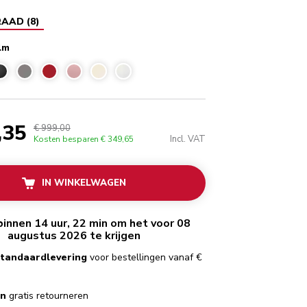
RAAD
(
8
)
lm
lm
,35
€ 999,00
Incl. VAT
Kosten besparen
€ 349,65
IN WINKELWAGEN
binnen 14 uur, 22 min om het voor 08
augustus 2026 te krijgen
standaardlevering
voor bestellingen vanaf €
en
gratis retourneren