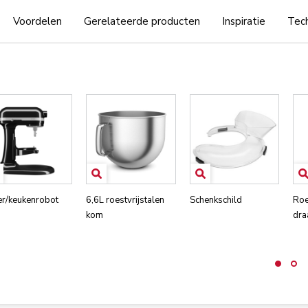
Voordelen
Gerelateerde producten
Inspiratie
Tech
er/keukenrobot
6,6L roestvrijstalen
Schenkschild
Roe
kom
dra