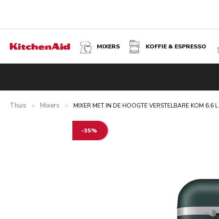
MIXERS
KOFFIE & ESPRESSO
MIXER MET IN DE HOOGTE VERSTELBARE KOM 6,6 L - AR
Overzicht
Wat zit er in de doos?
Voordelen
Gerelateer
Thuis
Mixers
>
>
MIXER MET IN DE HOOGTE VERSTELBARE KOM 6,6 L
-35%