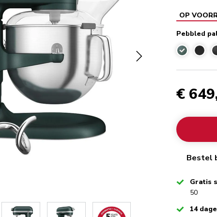
OP VOOR
Pebbled pa
Pebbled pa
€ 649
Bestel 
Checked
Gratis 
50
Checked
14 dag