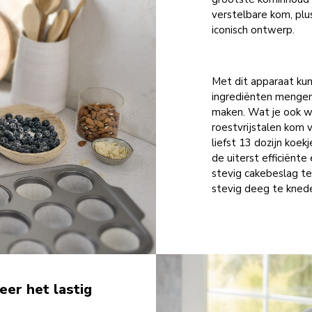
verstelbare kom, pl
iconisch ontwerp.
Met dit apparaat kun
ingrediënten mengen
maken. Wat je ook wi
roestvrijstalen kom 
liefst 13 dozijn koekj
de uiterst efficiënt
stevig cakebeslag t
stevig deeg te kned
er het lastig