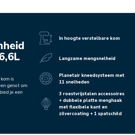
In hoogte verstelbare kom
mheid
6,6L
Langzame mengsnelheid
Planetair kneedsysteem met
 kom is
11 snelheden
s een genot om
bied je een
3 roestvrijstalen accessoires
+ dubbele platte menghaak
met flexibele kant en
zilvercoating + 1 spatschild