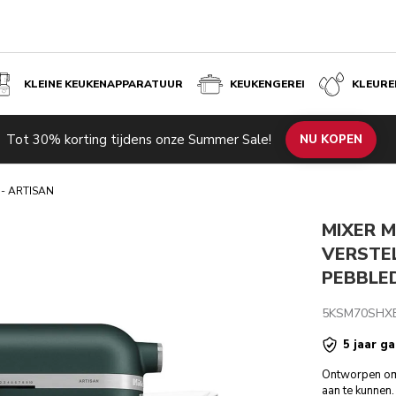
KLEINE KEUKENAPPARATUUR
KEUKENGEREI
KLEURE
TISAN - PEBBLED PALM
Tot 30% korting tijdens onze Summer Sale!
de producten
Inspiratie
Technische specificaties
NU KOPEN
Beoordeli
 - ARTISAN
MIXER M
VERSTEL
PEBBLE
5KSM70SHX
5 jaar ga
Ontworpen om s
aan te kunnen.