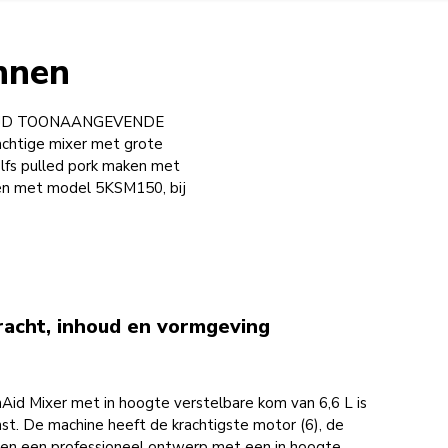
nnen
ELDWIJD TOONAANGEVENDE
achtige mixer met grote
lfs pulled pork maken met
ken met model 5KSM150, bij
racht, inhoud en vormgeving
Aid Mixer met in hoogte verstelbare kom van 6,6 L is
t. De machine heeft de krachtigste motor (6), de
en een professioneel ontwerp met een in hoogte