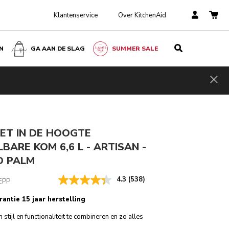
Klantenservice
Over KitchenAid
N
GA AAN DE SLAG
SUMMER SALE
Pebbled palm
€ 999,00
IN WINKELWAGEN
€ 649,35
Kosten
Hid
ngen
Incl. VAT
besparen
€ 349,65
ET IN DE HOOGTE
BARE KOM 6,6 L - ARTISAN -
D PALM
4.3
(538)
EPP
rantie 15 jaar herstelling
tijl en functionaliteit te combineren en zo alles