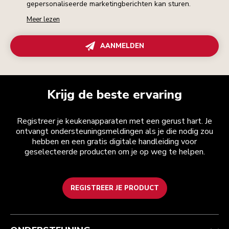
gepersonaliseerde marketingberichten kan sturen.
Meer lezen
AANMELDEN
Krijg de beste ervaring
Registreer je keukenapparaten met een gerust hart. Je
ontvangt ondersteuningsmeldingen als je die nodig zou
hebben en een gratis digitale handleiding voor
geselecteerde producten om je op weg te helpen.
REGISTREER JE PRODUCT
Health check
Algemene voorwaarden
Het merk
Zoek een winkel
Klantenservice
Verzending en levering
Onze geschiedenis