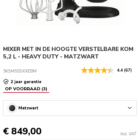
MIXER MET IN DE HOOGTE VERSTELBARE KOM
5,2 L - HEAVY DUTY - MATZWART
4.4
(67)
5KSM55SXXEBM
2 jaar garantie
OP VOORRAAD
(
3
)
Matzwart
Arrow
€ 849,00
Incl. VAT