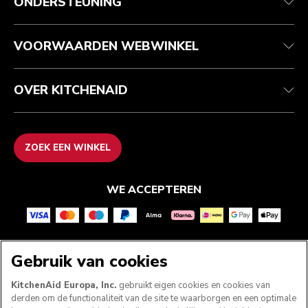
ONDERSTEUNING
Je bestelling volgen
Retournering en terugbetaling
Garantie en documenten
Imprint
Contact opnemen
Toegankelijkheidsverklaring
Veelgestelde vragen
ODR
VOORWAARDEN WEBWINKEL
OVER KITCHENAID
ZOEK EEN WINKEL
WE ACCEPTEREN
VOLG ONS
Gebruik van cookies
KitchenAid Europa, Inc.
gebruikt eigen cookies en cookies van
derden om de functionaliteit van de site te waarborgen en een optimale