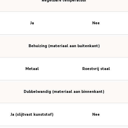
Regelbare temperatuur
Ja
Nee
Behuizing (materiaal aan buitenkant)
Metaal
Roestvrij staal
Dubbelwandig (materiaal aan binnenkant)
Ja (slijtvast kunststof)
Nee