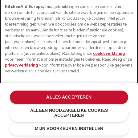
KitchenAid Europa, Inc.
gebruikt eigen cookies en cookies van
derden om de functionaliteit van de site te waarborgen en een optimale
browse-ervaring te bieden (strikt noodzakelijke cookies). Met jouw
toestemming gebruiken we ook cookies om de websiteprestaties te
verbeteren en aanvullende functies te bieden (functionele cookies),
statistische analyse en bezoekersmetingen uit te voeren
(analysecookies) en je advertenties te tonen die zijn afgestemd op je
interesses en browsegedrag – waaronder via derden en op andere
platforms (advertentiecookies). Raadpleeg onze
cookieverklaring
voor meer informatie of om je instellingen te beheren. Raadpleeg onze
privacyverklaring
voor informatie over hoe we persoonlijke gegevens
verwerken die via cookies zijn verzameld.
ALLES ACCEPTEREN
ALLEEN NOODZAKELIJKE COOKIES
ACCEPTEREN
Pebbled palm
€ 249,00
IN WINKELWAGEN
€ 199,20
MIJN VOORKEUREN INSTELLEN
Kosten besparen
€ 49,80