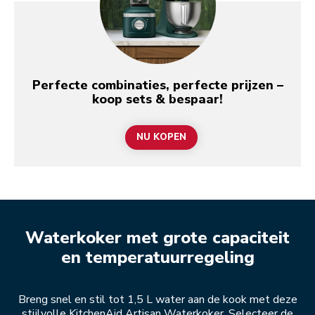
Perfecte combinaties, perfecte prijzen –
koop sets & bespaar!
NU KOPEN
Waterkoker met grote capaciteit
en temperatuurregeling
Breng snel en stil tot 1,5 L water aan de kook met deze
stijlvolle KitchenAid Artisan Waterkoker. Selecteer de