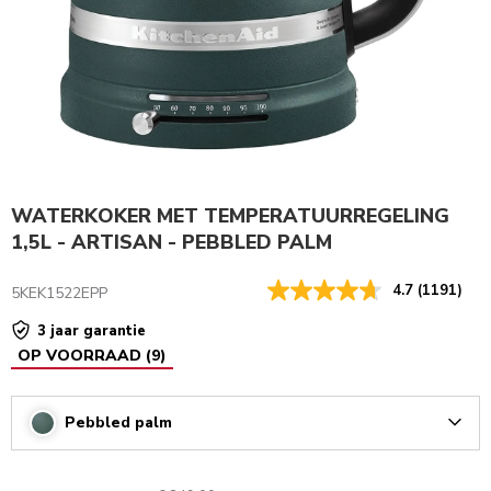
WATERKOKER MET TEMPERATUURREGELING
1,5L - ARTISAN - PEBBLED PALM
4.7
(1191)
5KEK1522EPP
3 jaar garantie
OP VOORRAAD
(
9
)
Pebbled palm
Arrow