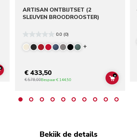
ARTISAN ONTBIJTSET (2
SLEUVEN BROODROOSTER)
0.0
(0)
re colors
Display more color
+
€ 433,50
ADD TO CART
+
€ 578,00
ADD TO C
Bespaar
€ 144,50
Bekijk de details