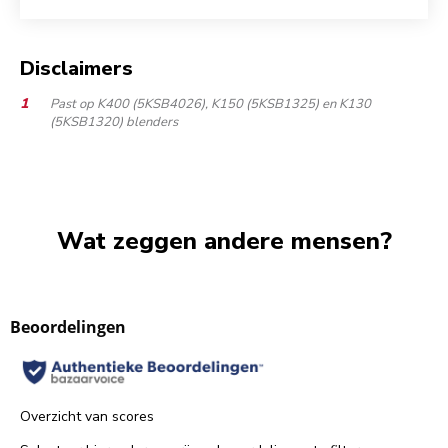
Disclaimers
Past op K400 (5KSB4026), K150 (5KSB1325) en K130
(5KSB1320) blenders
Wat zeggen andere mensen?