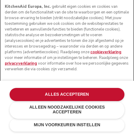
KitchenAid Europa, Inc.
gebruikt eigen cookies en cookies van
Ontvang 5% korting als je je
derden om de functionaliteit van de site te waarborgen en een optimale
aanmeldt voor nieuws en
browse-ervaring te bieden (strikt noodzakelijke cookies). Met jouw
toestemming gebruiken we ook cookies om de websiteprestaties te
aanbiedingen
verbeteren en aanvullende functies te bieden (functionele cookies),
statistische analyse en bezoekersmetingen uit te voeren
Bekijk onze
Privacyverklaring
(analysecookies) en je advertenties te tonen die zijn afgestemd op je
interesses en browsegedrag – waaronder via derden en op andere
platforms (advertentiecookies). Raadpleeg onze
cookieverklaring
Your email address
voor meer informatie of om je instellingen te beheren. Raadpleeg onze
privacyverklaring
voor informatie over hoe we persoonlijke gegevens
verwerken die via cookies zijn verzameld.
Voornaam
Achternaam
ALLES ACCEPTEREN
Ik ga ermee akkoord dat mijn persoonlijke gegevens
ALLEEN NOODZAKELIJKE COOKIES
worden verwerkt, zodat KitchenAid Europa Inc. mij
ACCEPTEREN
marketingberichten kan sturen via elektronische kanalen.
€ 29,00
€ 20,30
IN WINKELWAGEN
Kosten besparen
€ 8,70
Meer lezen
MIJN VOORKEUREN INSTELLEN
Ik ga ermee akkoord dat mijn persoonlijke gegevens door