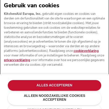
VOLG ONS
Gebruik van cookies
KitchenAid Europa, Inc.
gebruikt eigen cookies en cookies van
derden om de functionaliteit van de site te waarborgen en een optimale
browse-ervaring te bieden (strikt noodzakelijke cookies). Met jouw
toestemming gebruiken we ook cookies om de websiteprestaties te
verbeteren en aanvullende functies te bieden (functionele cookies),
statistische analyse en bezoekersmetingen uit te voeren
(analysecookies) en je advertenties te tonen die zijn afgestemd op je
interesses en browsegedrag – waaronder via derden en op andere
platforms (advertentiecookies). Raadpleeg onze
cookieverklaring
voor meer informatie of om je instellingen te beheren. Raadpleeg onze
© KitchenAid 2026 - Alle rechten voorbehouden.
privacyverklaring
voor informatie over hoe we persoonlijke gegevens
KitchenAid en het design van de mixer zijn handelsmerken
verwerken die via cookies zijn verzameld.
in de Verenigde Staten en andere landen.
Mijn cookies beheren
Privacyverklaring
Cookiebeleid
ALLES ACCEPTEREN
Andere landen
Online geschillenafhandeling
ALLEEN NOODZAKELIJKE COOKIES
ACCEPTEREN
€ 1.128,00
€ 902,40
IN WINKELWAGEN