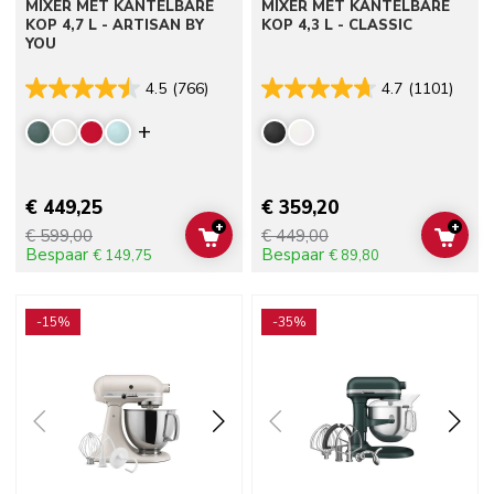
MIXER MET KANTELBARE
MIXER MET KANTELBARE
KOP 4,7 L - ARTISAN BY
KOP 4,3 L - CLASSIC
YOU
4.5
(766)
4.7
(1101)
Display more colors
€ 449,25
€ 359,20
+
+
€ 599,00
€ 449,00
ADD TO CART
ADD 
Bespaar
Bespaar
€ 149,75
€ 89,80
Go to detail page
Go to detail page
-15%
-35%