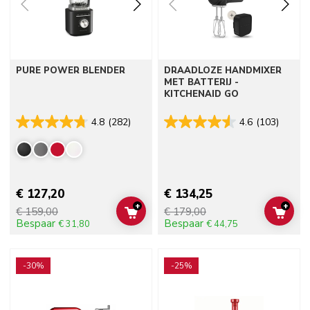
PURE POWER BLENDER
DRAADLOZE HANDMIXER
MET BATTERIJ -
KITCHENAID GO
4.8
(282)
4.6
(103)
€ 127,20
€ 134,25
+
+
€ 159,00
€ 179,00
ADD TO CART
ADD 
Bespaar
Bespaar
€ 31,80
€ 44,75
Go to detail page
Go to detail page
-30%
-25%