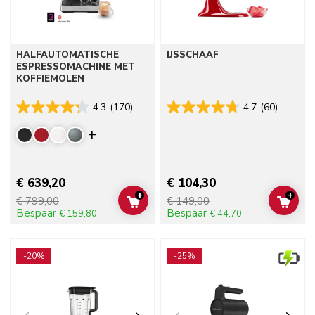
HALFAUTOMATISCHE
IJSSCHAAF
ESPRESSOMACHINE MET
KOFFIEMOLEN
4.3
(170)
4.7
(60)
Display more colors
€ 639,20
€ 104,30
+
+
€ 799,00
€ 149,00
ADD TO CART
ADD 
Bespaar
Bespaar
€ 159,80
€ 44,70
Go to detail page
Go to detail page
-20%
-25%