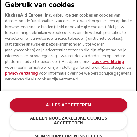
Gebruik van cookies
KitchenAid Europa, Inc.
gebruikt eigen cookies en cookies van
derden om de functionaliteit van de site te waarborgen en een optimale
browse-ervaring te bieden (strikt noodzakelijke cookies). Met jouw
VOLG ONS
toestemming gebruiken we ook cookies om de websiteprestaties te
verbeteren en aanvullende functies te bieden (functionele cookies),
statistische analyse en bezoekersmetingen uit te voeren
(analysecookies) en je advertenties te tonen die zijn afgestemd op je
interesses en browsegedrag – waaronder via derden en op andere
platforms (advertentiecookies). Raadpleeg onze
cookieverklaring
voor meer informatie of om je instellingen te beheren. Raadpleeg onze
privacyverklaring
voor informatie over hoe we persoonlijke gegevens
verwerken die via cookies zijn verzameld.
© KitchenAid 2026 - Alle rechten voorbehouden.
ALLES ACCEPTEREN
KitchenAid en het design van de mixer zijn handelsmerken
in de Verenigde Staten en andere landen.
ALLEEN NOODZAKELIJKE COOKIES
ACCEPTEREN
Mijn cookies beheren
Privacyverklaring
Cookiebeleid
Andere landen
Online geschillenafhandeling
MIJN VOORKEUREN INSTELLEN