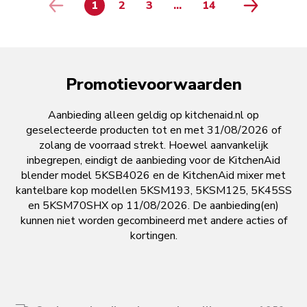
1
2
3
...
14
page 4
page 5
page 6
page 7
page 8
page 9
page 10
page 11
page 12
page 13
PAGE
PAGE
PAGE
PAGE
Promotievoorwaarden
Aanbieding alleen geldig op kitchenaid.nl op
geselecteerde producten tot en met 31/08/2026 of
zolang de voorraad strekt. Hoewel aanvankelijk
inbegrepen, eindigt de aanbieding voor de KitchenAid
blender model 5KSB4026 en de KitchenAid mixer met
kantelbare kop modellen 5KSM193, 5KSM125, 5K45SS
en 5KSM70SHX op 11/08/2026. De aanbieding(en)
kunnen niet worden gecombineerd met andere acties of
kortingen.