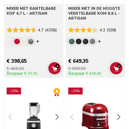
MIXER MET KANTELBARE
MIXER MET IN DE HOOGTE
KOP 4,7 L - ARTISAN
VERSTELBARE KOM 6,6 L -
ARTISAN
4.7
(4356)
4.3
(538)
Display more colors
Display mor
€ 398,65
€ 649,35
+
+
€ 469,00
€ 999,00
ADD TO CART
ADD 
Bespaar
Bespaar
€ 70,35
€ 349,65
Go to detail page
Go to detail page
-10%
-20%