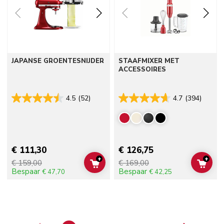
JAPANSE GROENTESNIJDER
STAAFMIXER MET
ACCESSOIRES
4.5
(52)
4.7
(394)
€ 111,30
€ 126,75
+
+
€ 159,00
€ 169,00
ADD TO CART
ADD 
Bespaar
Bespaar
€ 47,70
€ 42,25