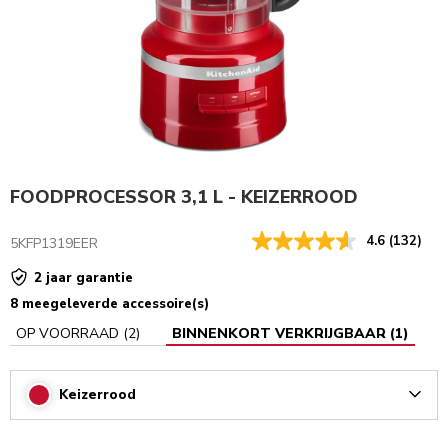
FOODPROCESSOR 3,1 L - KEIZERROOD
4.6
(132)
5KFP1319EER
2 jaar garantie
8 meegeleverde accessoire(s)
OP VOORRAAD
(
2
)
BINNENKORT VERKRIJGBAAR
(
1
)
Keizerrood
Arrow