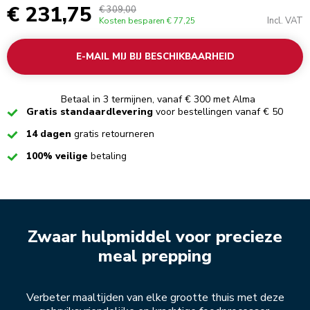
€ 231,75
€ 309,00
Incl. VAT
Kosten besparen
€ 77,25
E-MAIL MIJ BIJ BESCHIKBAARHEID
Betaal in 3 termijnen, vanaf € 300 met Alma
Checked
Gratis standaardlevering
voor bestellingen vanaf € 50
Checked
14 dagen
gratis retourneren
Checked
100% veilige
betaling
Zwaar hulpmiddel voor precieze
meal prepping
Verbeter maaltijden van elke grootte thuis met deze