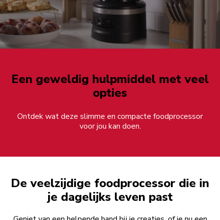
Een geweldig hulpmiddel met veel
opties
Ontdek wat deze slimme en compacte foodprocessor
voor jou kan doen.
De veelzijdige foodprocessor die in
je dagelijks leven past
Geniet van een helpende hand bij je creaties, of je nu een