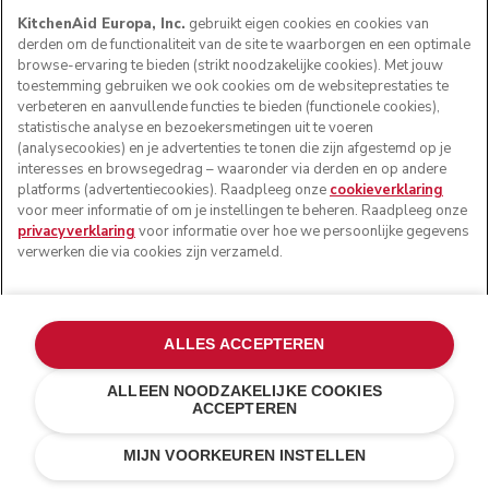
KitchenAid Europa, Inc.
gebruikt eigen cookies en cookies van
derden om de functionaliteit van de site te waarborgen en een optimale
browse-ervaring te bieden (strikt noodzakelijke cookies). Met jouw
toestemming gebruiken we ook cookies om de websiteprestaties te
verbeteren en aanvullende functies te bieden (functionele cookies),
statistische analyse en bezoekersmetingen uit te voeren
(analysecookies) en je advertenties te tonen die zijn afgestemd op je
interesses en browsegedrag – waaronder via derden en op andere
platforms (advertentiecookies). Raadpleeg onze
cookieverklaring
voor meer informatie of om je instellingen te beheren. Raadpleeg onze
privacyverklaring
voor informatie over hoe we persoonlijke gegevens
verwerken die via cookies zijn verzameld.
ALLES ACCEPTEREN
ALLEEN NOODZAKELIJKE COOKIES
ACCEPTEREN
Keizerrood
E-MAIL MIJ BIJ
€ 309,00
€ 231,75
BESCHIKBAARHEID
MIJN VOORKEUREN INSTELLEN
Kosten besparen
€ 77,25