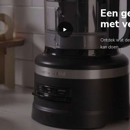
Een g
met v
Ontdek wat de
kan doen.