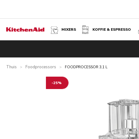
MIXERS
KOFFIE & ESPRESSO
FOODPROCESSOR 3,1 L - AMANDELWIT
Overzicht
Wat zit er in de doos?
Voordelen
Inspiratie
Thuis
Foodprocessors
>
>
FOODPROCESSOR 3,1 L
-25%