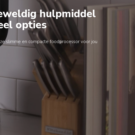
eweldig hulpmiddel
eel opties
ze slimme en compacte foodprocessor voor jou