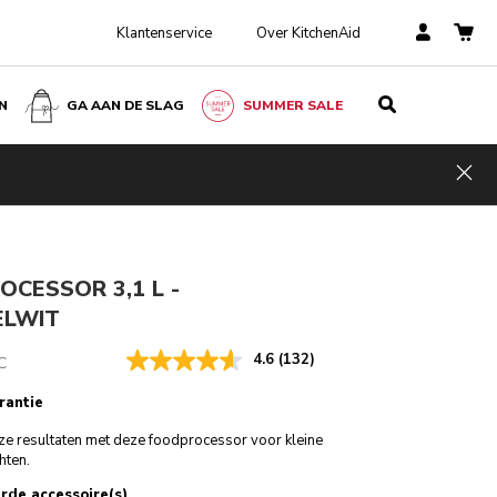
Klantenservice
Over KitchenAid
N
GA AAN DE SLAG
SUMMER SALE
Amandelwit
€ 309,00
IN WINKELWAGEN
€ 231,75
Kosten
Hid
Incl. VAT
besparen
€ 77,25
CESSOR 3,1 L -
LWIT
4.6
(132)
C
rantie
ieze resultaten met deze foodprocessor voor kleine
hten.
rde accessoire(s)