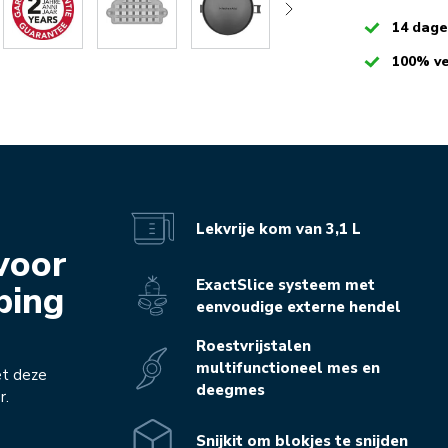
Checked
14 dag
Checked
100% ve
Lekvrije kom van 3,1 L
voor
ExactSlice systeem met
ping
eenvoudige externe hendel
Roestvrijstalen
multifunctioneel mes en
et deze
deegmes
r.
Snijkit om blokjes te snijden