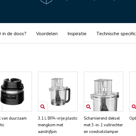
r in de doos?
Voordelen
Inspiratie
Technische specific
t van duurzaam
3,1 L BPA-vrije plastic
Scharnierend deksel
Opb
tic
mengkom met
met 3-in-1 vultrechter
aandrijfpin
en voedselstamper