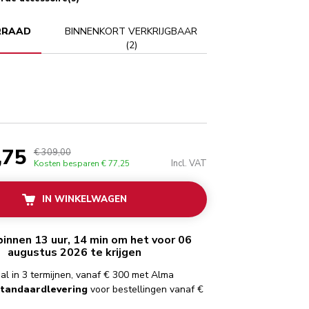
RRAAD
BINNENKORT VERKRIJGBAAR
(
2
)
,75
€ 309,00
Incl. VAT
Kosten besparen
€ 77,25
IN WINKELWAGEN
binnen 13 uur, 14 min om het voor 06
augustus 2026 te krijgen
al in 3 termijnen, vanaf € 300 met Alma
standaardlevering
voor bestellingen vanaf €