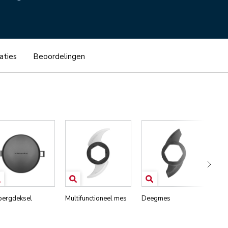
aties
Beoordelingen
ergdeksel
Multifunctioneel mes
Deegmes
Ins
sni