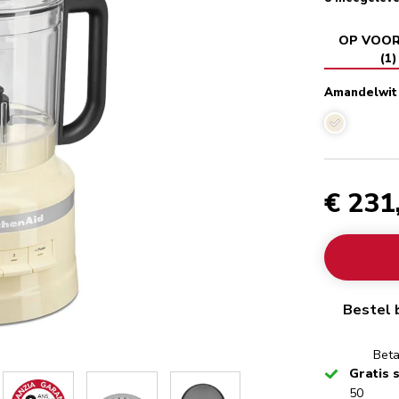
OP VOO
(
1
)
Amandelwit
Amandelwit
€ 231
Bestel 
Beta
Checked
Gratis 
50